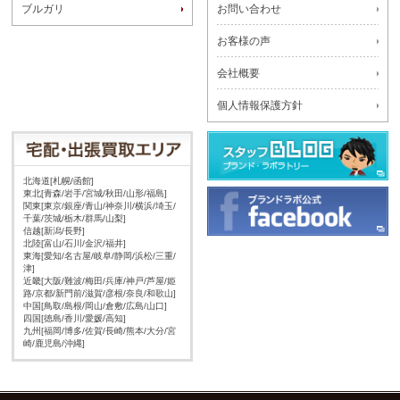
ブルガリ
お問い合わせ
お客様の声
会社概要
個人情報保護方針
北海道[札幌/函館]
東北[青森/岩手/宮城/秋田/山形/福島]
関東[東京/銀座/青山/神奈川/横浜/埼玉/
千葉/茨城/栃木/群馬/山梨]
信越[新潟/長野]
北陸[富山/石川/金沢/福井]
東海[愛知/名古屋/岐阜/静岡/浜松/三重/
津]
近畿[大阪/難波/梅田/兵庫/神戸/芦屋/姫
路/京都/新門前/滋賀/彦根/奈良/和歌山]
中国[鳥取/島根/岡山/倉敷/広島/山口]
四国[徳島/香川/愛媛/高知]
九州[福岡/博多/佐賀/長崎/熊本/大分/宮
崎/鹿児島/沖縄]