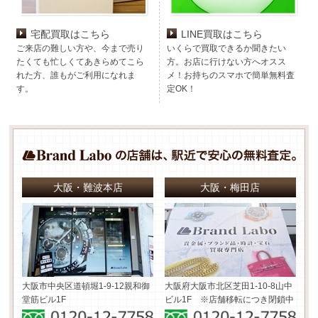
宅配買取はこちら
LINE買取はこちら
ご来店の難しい方や、今まで売り
いくらで買取できるか聞きたい
たくても忙しくてあきらめてこら
方。お店に行けない方へオスス
れた方、誰もがご利用になれま
メ！お持ちのスマホで簡単無料査
す。
定OK！
大阪・難波本店
大阪・梅田店
大阪市中央区道頓堀1-9-12
親和御
大阪府大阪市北区芝田1-10-8
山中
堂筋ビル1F
ビル1F ※店舗移転につき閉鎖中