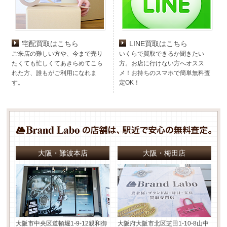
宅配買取はこちら
LINE買取はこちら
ご来店の難しい方や、今まで売り
いくらで買取できるか聞きたい
たくても忙しくてあきらめてこら
方。お店に行けない方へオスス
れた方、誰もがご利用になれま
メ！お持ちのスマホで簡単無料査
す。
定OK！
大阪・難波本店
大阪・梅田店
大阪市中央区道頓堀1-9-12
親和御
大阪府大阪市北区芝田1-10-8
山中