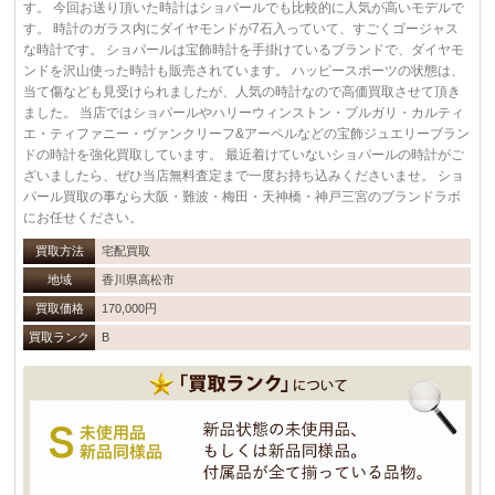
す。 今回お送り頂いた時計はショパールでも比較的に人気が高いモデルで
す。 時計のガラス内にダイヤモンドが7石入っていて、すごくゴージャス
な時計です。 ショパールは宝飾時計を手掛けているブランドで、ダイヤモ
ンドを沢山使った時計も販売されています。 ハッピースポーツの状態は、
当て傷なども見受けられましたが、人気の時計なので高価買取させて頂き
ました。 当店ではショパールやハリーウィンストン・ブルガリ・カルティ
エ・ティファニー・ヴァンクリーフ&アーペルなどの宝飾ジュエリーブラン
ドの時計を強化買取しています。 最近着けていないショパールの時計がご
ざいましたら、ぜひ当店無料査定まで一度お持ち込みくださいませ。 ショ
パール買取の事なら大阪・難波・梅田・天神橋・神戸三宮のブランドラボ
にお任せください。
買取方法
宅配買取
地域
香川県高松市
買取価格
170,000円
買取ランク
B