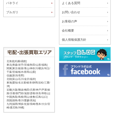
パネライ
よくある質問
ブルガリ
お問い合わせ
お客様の声
会社概要
個人情報保護方針
北海道[札幌/函館]
東北[青森/岩手/宮城/秋田/山形/福島]
関東[東京/銀座/青山/神奈川/横浜/埼玉/
千葉/茨城/栃木/群馬/山梨]
信越[新潟/長野]
北陸[富山/石川/金沢/福井]
東海[愛知/名古屋/岐阜/静岡/浜松/三重/
津]
近畿[大阪/難波/梅田/兵庫/神戸/芦屋/姫
路/京都/新門前/滋賀/彦根/奈良/和歌山]
中国[鳥取/島根/岡山/倉敷/広島/山口]
四国[徳島/香川/愛媛/高知]
九州[福岡/博多/佐賀/長崎/熊本/大分/宮
崎/鹿児島/沖縄]