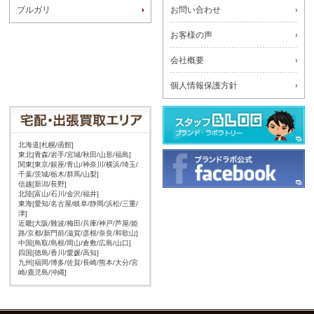
ブルガリ
お問い合わせ
お客様の声
会社概要
個人情報保護方針
北海道[札幌/函館]
東北[青森/岩手/宮城/秋田/山形/福島]
関東[東京/銀座/青山/神奈川/横浜/埼玉/
千葉/茨城/栃木/群馬/山梨]
信越[新潟/長野]
北陸[富山/石川/金沢/福井]
東海[愛知/名古屋/岐阜/静岡/浜松/三重/
津]
近畿[大阪/難波/梅田/兵庫/神戸/芦屋/姫
路/京都/新門前/滋賀/彦根/奈良/和歌山]
中国[鳥取/島根/岡山/倉敷/広島/山口]
四国[徳島/香川/愛媛/高知]
九州[福岡/博多/佐賀/長崎/熊本/大分/宮
崎/鹿児島/沖縄]