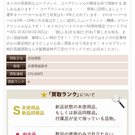
オメガの革新的なムーブメント、コーアクシャルの構造を目で堪能する 楽
しみもあります！！ コーアクシャルとは・・・・簡単に説明しましょう！
通常オーバーホールを行う目安は3～5年とされています。 そのオーバーホ
ールを5年～10年に引き延ばすことに成功したムーブメント（機構）がコー
アクシャルなんです！！ オメガスピードマスター50周年限定ブロードアロ
ー321.10.42.50.02.001は、 「故(ふる)きを温(たず)ねて新しきを知る」ま
さに温故知新、素晴らしい時計です！！ ブランドラボではオメガの定番時
計から限定時計までどこよりも高く買取させて頂きます！ オメガブランド
時計高価買取なら大阪難波神戸三宮のブランドラボにお任せください。
買取方法
店頭買取
地域
兵庫県姫路市
買取価格
270,000円
買取ランク
A