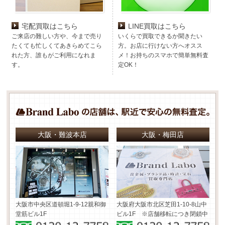
宅配買取はこちら
LINE買取はこちら
ご来店の難しい方や、今まで売り
いくらで買取できるか聞きたい
たくても忙しくてあきらめてこら
方。お店に行けない方へオスス
れた方、誰もがご利用になれま
メ！お持ちのスマホで簡単無料査
す。
定OK！
大阪・難波本店
大阪・梅田店
大阪市中央区道頓堀1-9-12
親和御
大阪府大阪市北区芝田1-10-8
山中
堂筋ビル1F
ビル1F ※店舗移転につき閉鎖中