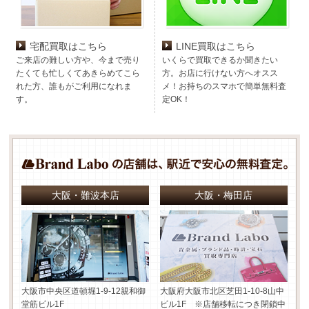
宅配買取はこちら
LINE買取はこちら
ご来店の難しい方や、今まで売り
いくらで買取できるか聞きたい
たくても忙しくてあきらめてこら
方。お店に行けない方へオスス
れた方、誰もがご利用になれま
メ！お持ちのスマホで簡単無料査
す。
定OK！
大阪・難波本店
大阪・梅田店
大阪市中央区道頓堀1-9-12
親和御
大阪府大阪市北区芝田1-10-8
山中
堂筋ビル1F
ビル1F ※店舗移転につき閉鎖中