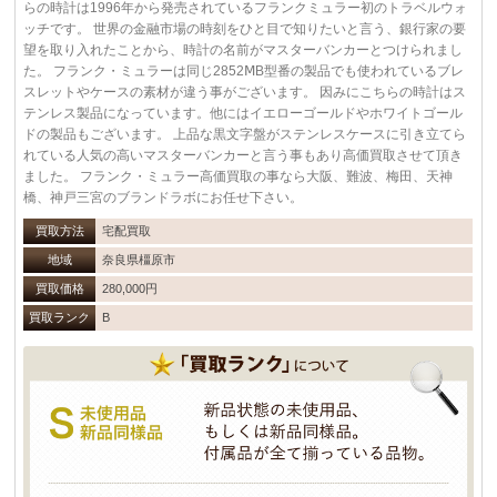
らの時計は1996年から発売されているフランクミュラー初のトラベルウォ
ッチです。 世界の金融市場の時刻をひと目で知りたいと言う、銀行家の要
望を取り入れたことから、時計の名前がマスターバンカーとつけられまし
た。 フランク・ミュラーは同じ2852ⅯB型番の製品でも使われているブレ
スレットやケースの素材が違う事がございます。 因みにこちらの時計はス
テンレス製品になっています。他にはイエローゴールドやホワイトゴール
ドの製品もございます。 上品な黒文字盤がステンレスケースに引き立てら
れている人気の高いマスターバンカーと言う事もあり高価買取させて頂き
ました。 フランク・ミュラー高価買取の事なら大阪、難波、梅田、天神
橋、神戸三宮のブランドラボにお任せ下さい。
買取方法
宅配買取
地域
奈良県橿原市
買取価格
280,000円
買取ランク
B