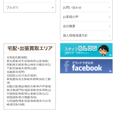
ブルガリ
お問い合わせ
お客様の声
会社概要
個人情報保護方針
北海道[札幌/函館]
東北[青森/岩手/宮城/秋田/山形/福島]
関東[東京/銀座/青山/神奈川/横浜/埼玉/
千葉/茨城/栃木/群馬/山梨]
信越[新潟/長野]
北陸[富山/石川/金沢/福井]
東海[愛知/名古屋/岐阜/静岡/浜松/三重/
津]
近畿[大阪/難波/梅田/兵庫/神戸/芦屋/姫
路/京都/新門前/滋賀/彦根/奈良/和歌山]
中国[鳥取/島根/岡山/倉敷/広島/山口]
四国[徳島/香川/愛媛/高知]
九州[福岡/博多/佐賀/長崎/熊本/大分/宮
崎/鹿児島/沖縄]