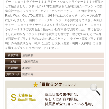
ドー ・ジェットライナー３３３ ラドー ・ジェットライナー３３３を買取さ
せて頂きました、ラドーは1917年に創業された腕時計用ムーブメントの製
造会社であるシュラップ・アンド・カンパニーから、1957年に社名を
Rado Watch Co. LTDに変更し、1983年にはスウォッチ・グループの傘下
にはいりました。 前回ラドー・グリーンホースを買取させて頂き、今回は
ラドー ・ジェットライナー３３３をお持ち込みくださいました、ジェット
ライナー３３３の状態も全く動かない動作不良の状態でした。 前にも言い
ましたが動かないブランド時計も買取は可能です、動かないからとご自身
で判断せずブランドラボにお持ち込みください。 ラドー・高級ブランド腕
時計の高価買取なら、神戸（三宮）と大阪（難波・梅田・天神橋）に店舗
を構えるブランドラボにお任せください。
買取方法
店頭買取
地域
大阪府門真市
買取価格
3,000円
買取ランク
動作不良