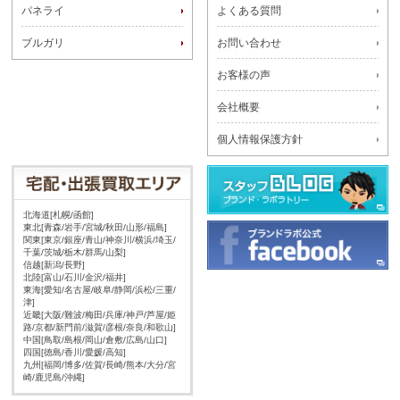
パネライ
よくある質問
ブルガリ
お問い合わせ
お客様の声
会社概要
個人情報保護方針
北海道[札幌/函館]
東北[青森/岩手/宮城/秋田/山形/福島]
関東[東京/銀座/青山/神奈川/横浜/埼玉/
千葉/茨城/栃木/群馬/山梨]
信越[新潟/長野]
北陸[富山/石川/金沢/福井]
東海[愛知/名古屋/岐阜/静岡/浜松/三重/
津]
近畿[大阪/難波/梅田/兵庫/神戸/芦屋/姫
路/京都/新門前/滋賀/彦根/奈良/和歌山]
中国[鳥取/島根/岡山/倉敷/広島/山口]
四国[徳島/香川/愛媛/高知]
九州[福岡/博多/佐賀/長崎/熊本/大分/宮
崎/鹿児島/沖縄]