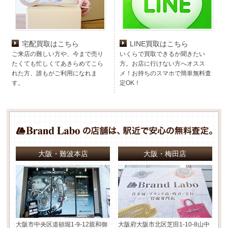
宅配買取はこちら
LINE買取はこちら
ご来店の難しい方や、今まで売り
いくらで買取できるか聞きたい
たくても忙しくてあきらめてこら
方。お店に行けない方へオスス
れた方、誰もがご利用になれま
メ！お持ちのスマホで簡単無料査
す。
定OK！
大阪・難波本店
大阪・梅田店
大阪市中央区道頓堀1-9-12
親和御
大阪府大阪市北区芝田1-10-8
山中