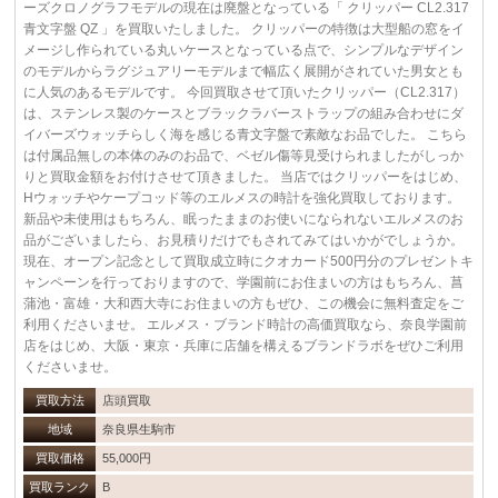
ーズクロノグラフモデルの現在は廃盤となっている「 クリッパー CL2.317
青文字盤 QZ 」を買取いたしました。 クリッパーの特徴は大型船の窓をイ
メージし作られている丸いケースとなっている点で、シンプルなデザイン
のモデルからラグジュアリーモデルまで幅広く展開がされていた男女とも
に人気のあるモデルです。 今回買取させて頂いたクリッパー（CL2.317）
は、ステンレス製のケースとブラックラバーストラップの組み合わせにダ
イバーズウォッチらしく海を感じる青文字盤で素敵なお品でした。 こちら
は付属品無しの本体のみのお品で、ベゼル傷等見受けられましたがしっか
りと買取金額をお付けさせて頂きました。 当店ではクリッパーをはじめ、
Hウォッチやケープコッド等のエルメスの時計を強化買取しております。
新品や未使用はもちろん、眠ったままのお使いになられないエルメスのお
品がございましたら、お見積りだけでもされてみてはいかがでしょうか。
現在、オープン記念として買取成立時にクオカード500円分のプレゼントキ
ャンペーンを行っておりますので、学園前にお住まいの方はもちろん、菖
蒲池・富雄・大和西大寺にお住まいの方もぜひ、この機会に無料査定をご
利用くださいませ。 エルメス・ブランド時計の高価買取なら、奈良学園前
店をはじめ、大阪・東京・兵庫に店舗を構えるブランドラボをぜひご利用
くださいませ。
買取方法
店頭買取
地域
奈良県生駒市
買取価格
55,000円
買取ランク
B