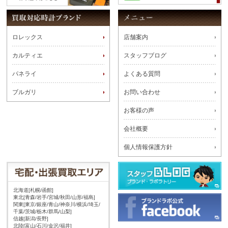
ロレックス
店舗案内
カルティエ
スタッフブログ
パネライ
よくある質問
ブルガリ
お問い合わせ
お客様の声
会社概要
個人情報保護方針
北海道[札幌/函館]
東北[青森/岩手/宮城/秋田/山形/福島]
関東[東京/銀座/青山/神奈川/横浜/埼玉/
千葉/茨城/栃木/群馬/山梨]
信越[新潟/長野]
北陸[富山/石川/金沢/福井]