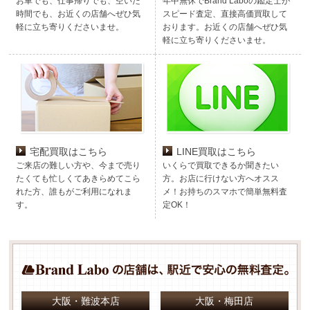
お車でも、仕事帰りでも、空いた
年中無休でBrand Laboの鑑定士が
時間でも、お近くの店舗へぜひ気
スピード査定、直接高価買取して
軽に立ち寄りくださいませ。
おります。お近くの店舗へぜひ気
軽に立ち寄りくださいませ。
宅配買取はこちら
LINE買取はこちら
ご来店の難しい方や、今まで売り
いくらで買取できるか聞きたい
たくても忙しくてあきらめてこら
方。お店に行けない方へオスス
れた方、誰もがご利用になれま
メ！お持ちのスマホで簡単無料査
す。
定OK！
大阪・難波本店
大阪・梅田店