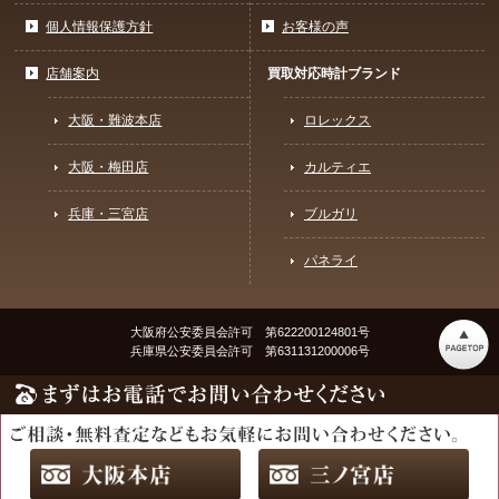
個人情報保護方針
お客様の声
店舗案内
買取対応時計ブランド
大阪・難波本店
ロレックス
大阪・梅田店
カルティエ
兵庫・三宮店
ブルガリ
パネライ
大阪府公安委員会許可 第622200124801号
兵庫県公安委員会許可 第631131200006号