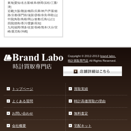
東海[愛知/名古屋/岐阜/静岡/浜松/三重/
津]
近畿[大阪/難波/梅田/兵庫/神戸/芦屋/姫
路/京都/新門前/滋賀/彦根/奈良/和歌山]
中国[鳥取/島根/岡山/倉敷/広島/山口]
四国[徳島/香川/愛媛/高知]
九州[福岡/博多/佐賀/長崎/熊本/大分/宮
崎/鹿児島/沖縄]
Copyright © 2012-2013
brand labo.
時計買取専門店
All Rights Reserved.
トップページ
買取実績
よくある質問
時計高価買取の理由
お問い合わせ
無料査定
会社概要
宅配キット