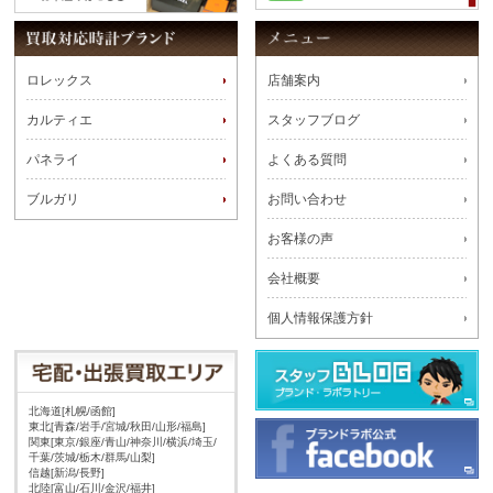
ロレックス
店舗案内
カルティエ
スタッフブログ
パネライ
よくある質問
ブルガリ
お問い合わせ
お客様の声
会社概要
個人情報保護方針
北海道[札幌/函館]
東北[青森/岩手/宮城/秋田/山形/福島]
関東[東京/銀座/青山/神奈川/横浜/埼玉/
千葉/茨城/栃木/群馬/山梨]
信越[新潟/長野]
北陸[富山/石川/金沢/福井]