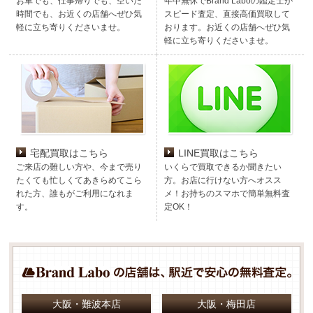
お車でも、仕事帰りでも、空いた
年中無休でBrand Laboの鑑定士が
時間でも、お近くの店舗へぜひ気
スピード査定、直接高価買取して
軽に立ち寄りくださいませ。
おります。お近くの店舗へぜひ気
軽に立ち寄りくださいませ。
宅配買取はこちら
LINE買取はこちら
ご来店の難しい方や、今まで売り
いくらで買取できるか聞きたい
たくても忙しくてあきらめてこら
方。お店に行けない方へオスス
れた方、誰もがご利用になれま
メ！お持ちのスマホで簡単無料査
す。
定OK！
大阪・難波本店
大阪・梅田店