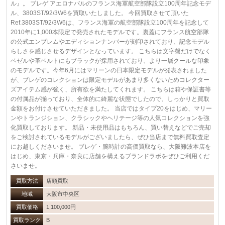
ル』。 ブレゲ アエロナバルのフランス海軍航空部隊設立100周年記念モデ
ル、3803ST/92/3W6を買取いたしました。 今回買取させて頂いた
Ref.3803ST/92/3W6は、フランス海軍の航空部隊設立100周年を記念して
2010年に1,000本限定で発売されたモデルです。裏蓋にフランス航空部隊
の公式エンブレムやエディションナンバーが刻印されており、記念モデル
らしさを感じさせるデザインとなっています。 こちらは文字盤だけでなく
ベゼルや革ベルトにもブラックが採用されており、より一層クールな印象
のモデルです。今年6月にはマリーンの日本限定モデルが発表されました
が、ブレゲのコレクションは限定モデルがあまり多くないためコレクター
ズアイテム感が強く、所有欲を満たしてくれます。 こちらは箱や保証書等
の付属品が揃っており、全体的に綺麗な状態でしたので、しっかりと買取
金額をお付けさせていただきました。 当店ではタイプ20をはじめ、マリー
ンやトランジション、クラシックやヘリテージ等の人気コレクションを強
化買取しております。 新品・未使用品はもちろん、買い替えなどでご売却
をご検討されているモデルがございましたら、ぜひ当店まで無料買取査定
にお越しくださいませ。 ブレゲ・腕時計の高価買取なら、大阪難波本店を
はじめ、東京・兵庫・奈良に店舗を構えるブランドラボをぜひご利用くだ
さいませ。
買取方法
店頭買取
地域
大阪市中央区
買取価格
1,100,000円
買取ランク
B