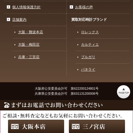
個人情報保護方針
お客様の声
店舗案内
買取対応時計ブランド
大阪・難波本店
ロレックス
大阪・梅田店
カルティエ
兵庫・三宮店
ブルガリ
パネライ
大阪府公安委員会許可 第622200124801号
兵庫県公安委員会許可 第631131200006号