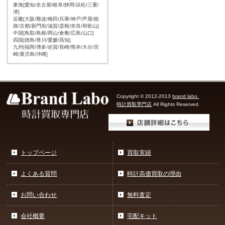
東海[愛知/名古屋/岐阜/静岡/浜松/三重/
津]
近畿[大阪/難波/梅田/兵庫/神戸/芦屋/姫
路/京都/新門前/滋賀/彦根/奈良/和歌山]
中国[鳥取/島根/岡山/倉敷/広島/山口]
四国[徳島/香川/愛媛/高知]
九州[福岡/博多/佐賀/長崎/熊本/大分/宮
崎/鹿児島/沖縄]
Copyright © 2012-2013
brand labo.
時計買取専門店
All Rights Reserved.
トップページ
買取実績
よくある質問
時計高価買取の理由
お問い合わせ
無料査定
会社概要
宅配キット