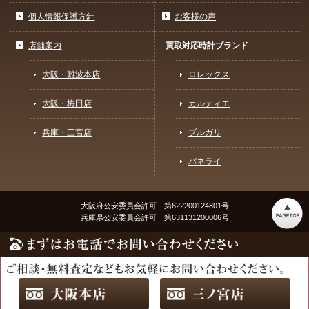
個人情報保護方針
お客様の声
店舗案内
買取対応時計ブランド
大阪・難波本店
ロレックス
大阪・梅田店
カルティエ
兵庫・三宮店
ブルガリ
パネライ
大阪府公安委員会許可 第622200124801号
兵庫県公安委員会許可 第631131200006号