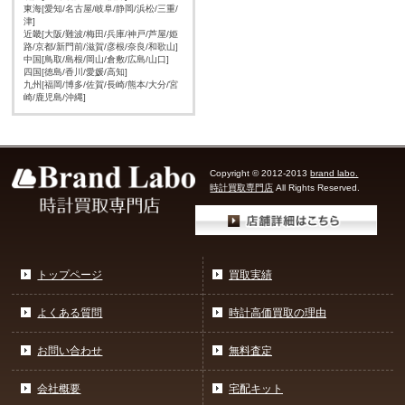
東海[愛知/名古屋/岐阜/静岡/浜松/三重/
津]
近畿[大阪/難波/梅田/兵庫/神戸/芦屋/姫
路/京都/新門前/滋賀/彦根/奈良/和歌山]
中国[鳥取/島根/岡山/倉敷/広島/山口]
四国[徳島/香川/愛媛/高知]
九州[福岡/博多/佐賀/長崎/熊本/大分/宮
崎/鹿児島/沖縄]
Copyright © 2012-2013
brand labo.
時計買取専門店
All Rights Reserved.
トップページ
買取実績
よくある質問
時計高価買取の理由
お問い合わせ
無料査定
会社概要
宅配キット