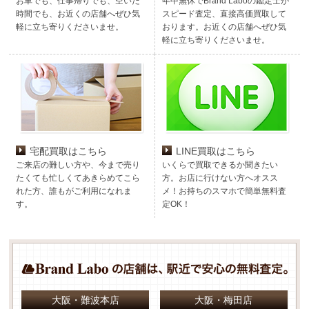
お車でも、仕事帰りでも、空いた
年中無休でBrand Laboの鑑定士が
時間でも、お近くの店舗へぜひ気
スピード査定、直接高価買取して
軽に立ち寄りくださいませ。
おります。お近くの店舗へぜひ気
軽に立ち寄りくださいませ。
宅配買取はこちら
LINE買取はこちら
ご来店の難しい方や、今まで売り
いくらで買取できるか聞きたい
たくても忙しくてあきらめてこら
方。お店に行けない方へオスス
れた方、誰もがご利用になれま
メ！お持ちのスマホで簡単無料査
す。
定OK！
大阪・難波本店
大阪・梅田店