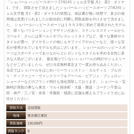
「ショパール ハッピースポーツ 27/8245 シェル文字盤 月1・星2・ダイヤ
1」です。 買取させて頂きましたショパール ハッピースポーツ 27/8245 シ
ェル文字盤 月1・星2・ダイヤ1の状態は、保証書が無い状態で、多少の使
用感は見受けられましたが総合的に判断し買取金額を付けさせて頂きまし
た。 ショパールハッピースポーツは１９９３年に初めて発表されたモデル
で、様々なバリエーションとデザインがあり、ステンレススティールから
ゴールド、さらには革ベルトやブレスレットタイプなど、様々な素材やス
タイルが選べ、ダイヤモンドの他にもサファイアやルビーなど、様々な宝
石が使用されているモデルも沢山ございます。 ショパールのハッピースポ
ーツはスポーティーでありながらエレガントなスタイルを求める女性に多
大な人気がございます。 最近着けていないショパールの時計やジュエリー
などがございましたら、ぜひ当店無料査定まで一度お持ち込みください。
当店ではショパールをはじめハリーウィンストン・カルティエ・ブルガ
リ・ティファニー・ヴァンクリーフ＆アーペル・ピアジェ・ブシュロン・
ショーメーなどのブランド時計も強化買取しております。 ショパール・宝
飾時計買取の事なら東京・マルイ錦糸町・大阪・難波・コーナン千里山
田・神戸・三ノ宮・奈良・学園前・橿原に店舗を構えるブランドラボにお
任せください。
買取方法
店頭買取
地域
東京都江東区
買取価格
130,000円
買取ランク
B