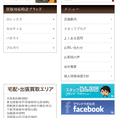
ロレックス
店舗案内
カルティエ
スタッフブログ
パネライ
よくある質問
ブルガリ
お問い合わせ
お客様の声
会社概要
個人情報保護方針
北海道[札幌/函館]
東北[青森/岩手/宮城/秋田/山形/福島]
関東[東京/銀座/青山/神奈川/横浜/埼玉/
千葉/茨城/栃木/群馬/山梨]
信越[新潟/長野]
北陸[富山/石川/金沢/福井]