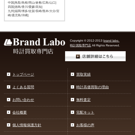
中国[鳥取/島根/岡山/倉敷/広島/山口]
四国[徳島/香川/愛媛/高知]
九州[福岡/博多/佐賀/長崎/熊本/大分/宮
崎/鹿児島/沖縄]
Copyright © 2012-2013
brand labo.
時計買取専門店
All Rights Reserved.
トップページ
買取実績
よくある質問
時計高価買取の理由
お問い合わせ
無料査定
会社概要
宅配キット
個人情報保護方針
お客様の声