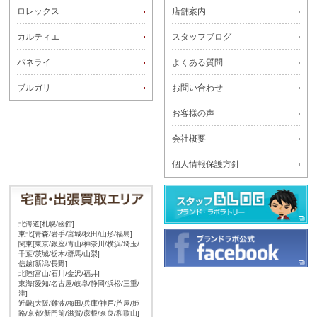
ロレックス
店舗案内
カルティエ
スタッフブログ
パネライ
よくある質問
ブルガリ
お問い合わせ
お客様の声
会社概要
個人情報保護方針
北海道[札幌/函館]
東北[青森/岩手/宮城/秋田/山形/福島]
関東[東京/銀座/青山/神奈川/横浜/埼玉/
千葉/茨城/栃木/群馬/山梨]
信越[新潟/長野]
北陸[富山/石川/金沢/福井]
東海[愛知/名古屋/岐阜/静岡/浜松/三重/
津]
近畿[大阪/難波/梅田/兵庫/神戸/芦屋/姫
路/京都/新門前/滋賀/彦根/奈良/和歌山]