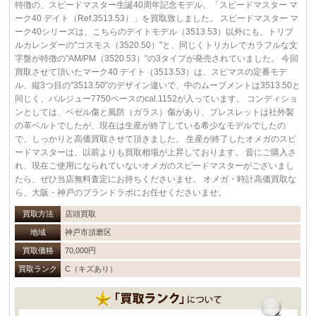
特徴の、スピードマスター生誕40周年記念モデル、「スピードマスター マ
ーク40 デイト（Ref.3513.53）」を買取致しました。 スピードマスター マ
ーク40シリーズは、こちらのデイトモデル（3513.53）以外にも、トリプ
ルカレンダーの"コスモス（3520.50）"と、同じくトリカレでカラフルな文
字盤が特徴の"AM/PM（3520.53）"の3タイプが発売されていました。 今回
買取させて頂いたマーク40 デイト（3513.53）は、スピマスの定番モデ
ル、縦3つ目の"3513.50"のデザイン違いで、中のムーブメントは3513.50と
同じく、バルジュー7750ベースのcal.1152が入っています。 コンディショ
ンとしては、ベゼル傷と風防（ガラス）傷があり、ブレスレットは社外製
の革ベルトでしたが、現在は生産が終了している希少なモデルでしたの
で、しっかりと高価買取させて頂きました。 生産が終了したオメガのスピ
ードマスターは、以前よりも買取相場が上昇しております。 昔にご購入さ
れ、現在ご使用になられていないオメガのスピードマスターがございまし
たら、ぜひ当店無料査定にお持ちくださいませ。 オメガ・時計高価買取な
ら、大阪・神戸のブランドラボにお任せくださいませ。
買取方法
店頭買取
地域
神戸市須磨区
買取価格
70,000円
買取ランク
C（キズあり）