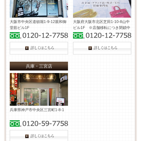
大阪市中央区道頓堀1-9-12
親和御
大阪府大阪市北区芝田1-10-8
山中
堂筋ビル1F
ビル1F ※店舗移転につき閉鎖中
兵庫・三宮店
兵庫県神戸市中央区三宮町1-8-1