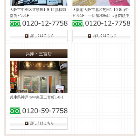
大阪市中央区道頓堀1-9-12
親和御
大阪府大阪市北区芝田1-10-8
山中
堂筋ビル1F
ビル1F ※店舗移転につき閉鎖中
兵庫・三宮店
兵庫県神戸市中央区三宮町1-8-1