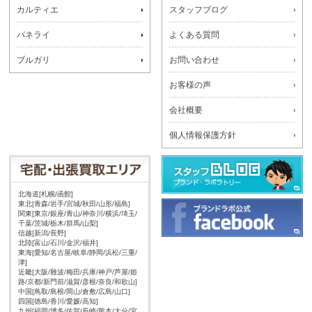
カルティエ
スタッフブログ
パネライ
よくある質問
ブルガリ
お問い合わせ
お客様の声
会社概要
個人情報保護方針
北海道[札幌/函館]
東北[青森/岩手/宮城/秋田/山形/福島]
関東[東京/銀座/青山/神奈川/横浜/埼玉/
千葉/茨城/栃木/群馬/山梨]
信越[新潟/長野]
北陸[富山/石川/金沢/福井]
東海[愛知/名古屋/岐阜/静岡/浜松/三重/
津]
近畿[大阪/難波/梅田/兵庫/神戸/芦屋/姫
路/京都/新門前/滋賀/彦根/奈良/和歌山]
中国[鳥取/島根/岡山/倉敷/広島/山口]
四国[徳島/香川/愛媛/高知]
九州[福岡/博多/佐賀/長崎/熊本/大分/宮