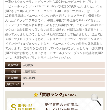
ー率いるウォッチランドグループから2003年にデビューしたブランド、
「ピエール・クンツ（PIERRE KUNZ）の時計を買取いたしました。 今回
買取させて頂いたピエール・クンツ「G403 スポーツクロノ」は、30分・
12時間積算計にピエール・クンツの代名詞「レトログラード」機構を取り
入れたクロノグラフ時計です。 午前と午後で6時位置のAM・PM表示と、
インデックスの色が切り替わるのもまた特徴的です。 こちらのG403スポー
ツクロノは特別目立つ傷のない綺麗な状態で、付属品は箱・保証書ともに
揃っておりましたので、しっかりと高額査定させて頂きました。 当店では
スポーツクロノグラフはじめ、レトログラードセコンドやパピヨンやキュ
ピドンやヴィルヴォルタントなど、ピエール・クンツの時計を強化買取し
ております。 ご売却をご検討されているお品がございましたら、ぜひ無料
買取査定にお持ちくださいませ。 ピエールクンツ・ブランド時計高価買取
なら、大阪神戸のブランドラボにお任せください。
買取方法
店頭買取
地域
大阪市北区
買取価格
400,000円
買取ランク
A