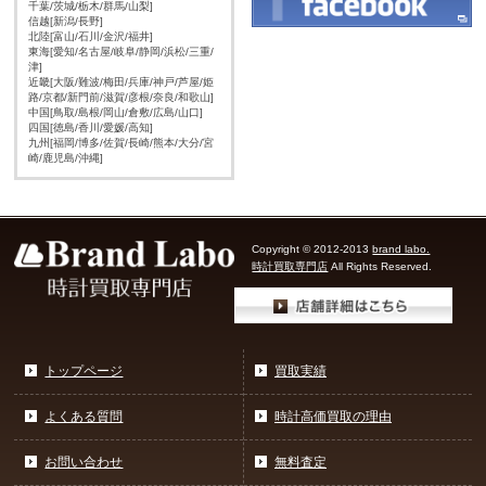
千葉/茨城/栃木/群馬/山梨]
信越[新潟/長野]
北陸[富山/石川/金沢/福井]
東海[愛知/名古屋/岐阜/静岡/浜松/三重/
津]
近畿[大阪/難波/梅田/兵庫/神戸/芦屋/姫
路/京都/新門前/滋賀/彦根/奈良/和歌山]
中国[鳥取/島根/岡山/倉敷/広島/山口]
四国[徳島/香川/愛媛/高知]
九州[福岡/博多/佐賀/長崎/熊本/大分/宮
崎/鹿児島/沖縄]
Copyright © 2012-2013
brand labo.
時計買取専門店
All Rights Reserved.
トップページ
買取実績
よくある質問
時計高価買取の理由
お問い合わせ
無料査定