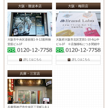
大阪・難波本店
大阪・梅田店
大阪市中央区道頓堀1-9-12
親和御
大阪府大阪市北区芝田1-10-8
山中
堂筋ビル1F
ビル1F ※店舗移転につき閉鎖中
兵庫・三宮店
兵庫県神戸市中央区三宮町1-8-1