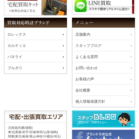
ロレックス
店舗案内
カルティエ
スタッフブログ
パネライ
よくある質問
ブルガリ
お問い合わせ
お客様の声
会社概要
個人情報保護方針
北海道[札幌/函館]
東北[青森/岩手/宮城/秋田/山形/福島]
関東[東京/銀座/青山/神奈川/横浜/埼玉/