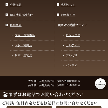
会社概要
宅配キット
個人情報保護方針
お客様の声
店舗案内
買取対応時計ブランド
大阪・難波本店
ロレックス
大阪・梅田店
カルティエ
兵庫・三宮店
ブルガリ
パネライ
大阪府公安委員会許可 第622200124801号
兵庫県公安委員会許可 第631131200006号