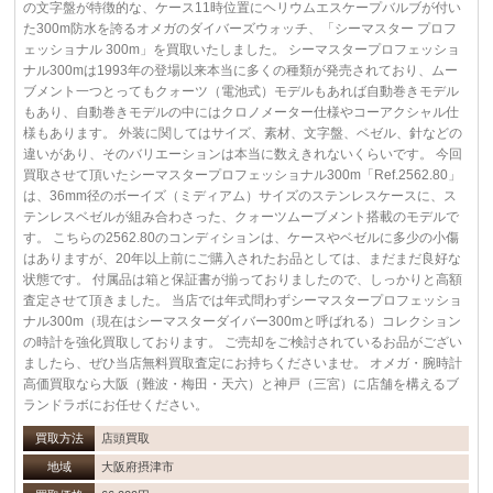
の文字盤が特徴的な、ケース11時位置にヘリウムエスケープバルブが付い
た300m防水を誇るオメガのダイバーズウォッチ、「シーマスター プロフ
ェッショナル 300m」を買取いたしました。 シーマスタープロフェッショ
ナル300mは1993年の登場以来本当に多くの種類が発売されており、ムー
ブメント一つとってもクォーツ（電池式）モデルもあれば自動巻きモデル
もあり、自動巻きモデルの中にはクロノメーター仕様やコーアクシャル仕
様もあります。 外装に関してはサイズ、素材、文字盤、ベゼル、針などの
違いがあり、そのバリエーションは本当に数えきれないくらいです。 今回
買取させて頂いたシーマスタープロフェッショナル300m「Ref.2562.80」
は、36mm径のボーイズ（ミディアム）サイズのステンレスケースに、ス
テンレスベゼルが組み合わさった、クォーツムーブメント搭載のモデルで
す。 こちらの2562.80のコンディションは、ケースやベゼルに多少の小傷
はありますが、20年以上前にご購入されたお品としては、まだまだ良好な
状態です。 付属品は箱と保証書が揃っておりましたので、しっかりと高額
査定させて頂きました。 当店では年式問わずシーマスタープロフェッショ
ナル300m（現在はシーマスターダイバー300mと呼ばれる）コレクション
の時計を強化買取しております。 ご売却をご検討されているお品がござい
ましたら、ぜひ当店無料買取査定にお持ちくださいませ。 オメガ・腕時計
高価買取なら大阪（難波・梅田・天六）と神戸（三宮）に店舗を構えるブ
ランドラボにお任せください。
買取方法
店頭買取
地域
大阪府摂津市