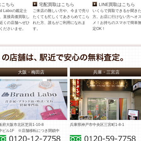
はこちら
宅配買取はこちら
LINE買取はこちら
d Laboの鑑定士
ご来店の難しい方や、今まで売り
いくらで買取できるか聞き
、直接高価買取し
たくても忙しくてあきらめてこら
方。お店に行けない方へオ
近くの店舗へぜひ
れた方、誰もがご利用になれま
メ！お持ちのスマホで簡単
くださいませ。
す。
定OK！
大阪・梅田店
兵庫・三宮店
阪府大阪市北区芝田1-10-8
兵庫県神戸市中央区三宮町1-8-1
中ビル1F ※店舗移転につき閉鎖中