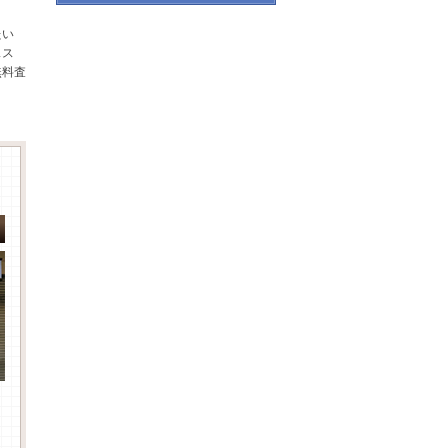
たい
スス
無料査