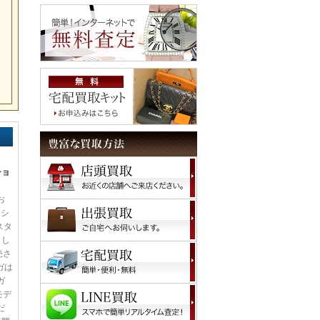
ショ
お
ッシ
スタ
まし
売さ
ガは
ガ
モデ
だ