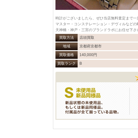
時計がございましたら、ぜひ当店無料査定まで一
マスター・コンステレーション・デヴィルなどの
天神橋・神戸・三宮のブランドラボにお任せ下さ
買取方法
店頭買取
地域
京都府京都市
買取価格
140,000円
買取ランク
B