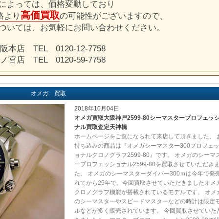
によっては、価格変動しており
高価買取
格より
の可能性がございますので、
ついては、お気軽にお問い合わせください。
阪本店 TEL 0120-12-7758
ノ宮店 TEL 0120-59-7758
オメガ 買取
2018年10月04日
オメガ買取大阪神戸2599-80シーマスタープロフェッ
ナル買取査定天神橋
ホームページをご覧になられて来店して頂きました。 
持ち込みの商品は『オメガシーマスター300プロフェ
ョナルクロノグラフ2599-80』です。 オメガのシーマ
ープロフェッショナル2599-80を買取させていただき
た。 オメガのシーマスターダイバー300ｍは今年で発
れてから25年で、今回買取させていただきましたオメ
クロノグラフ機能が搭載されているモデルです。 オメ
のシーマスターやスピードマスターなどの時計は限定
ルなどが多く販売されています。 今回買取させていた