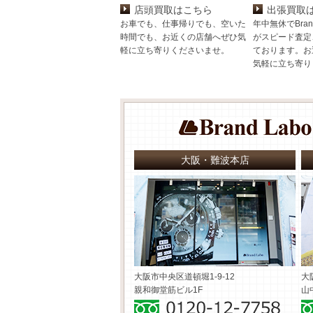
店頭買取はこちら
出張買取
お車でも、仕事帰りでも、空いた
年中無休でBran
時間でも、お近くの店舗へぜひ気
がスピード査定
軽に立ち寄りくださいませ。
ております。お
気軽に立ち寄り
大阪・難波本店
大阪市中央区道頓堀1-9-12
大
親和御堂筋ビル1F
山