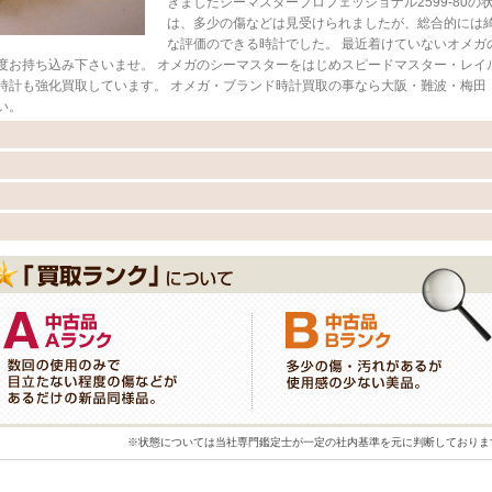
きましたシーマスタープロフェッショナル2599-80の
は、多少の傷などは見受けられましたが、総合的には
な評価のできる時計でした。 最近着けていないオメガ
度お持ち込み下さいませ。 オメガのシーマスターをはじめスピードマスター・レイ
時計も強化買取しています。 オメガ・ブランド時計買取の事なら大阪・難波・梅田
い。
※状態については当社専門鑑定士が一定の社内基準を元に判断しておりま