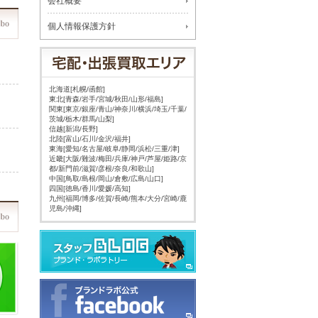
会社概要
個人情報保護方針
北海道[札幌/函館]
東北[青森/岩手/宮城/秋田/山形/福島]
関東[東京/銀座/青山/神奈川/横浜/埼玉/千葉/
茨城/栃木/群馬/山梨]
信越[新潟/長野]
北陸[富山/石川/金沢/福井]
東海[愛知/名古屋/岐阜/静岡/浜松/三重/津]
近畿[大阪/難波/梅田/兵庫/神戸/芦屋/姫路/京
都/新門前/滋賀/彦根/奈良/和歌山]
中国[鳥取/島根/岡山/倉敷/広島/山口]
四国[徳島/香川/愛媛/高知]
九州[福岡/博多/佐賀/長崎/熊本/大分/宮崎/鹿
児島/沖縄]