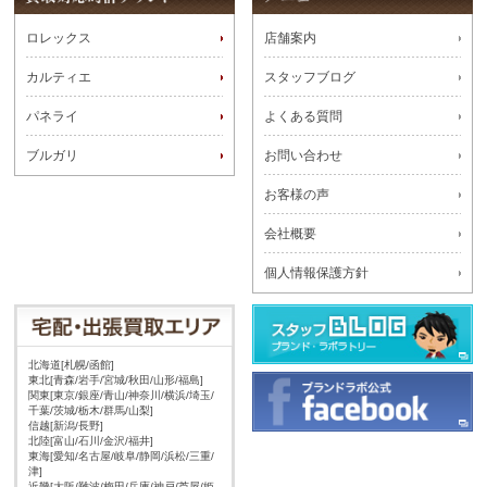
ロレックス
店舗案内
カルティエ
スタッフブログ
パネライ
よくある質問
ブルガリ
お問い合わせ
お客様の声
会社概要
個人情報保護方針
北海道[札幌/函館]
東北[青森/岩手/宮城/秋田/山形/福島]
関東[東京/銀座/青山/神奈川/横浜/埼玉/
千葉/茨城/栃木/群馬/山梨]
信越[新潟/長野]
北陸[富山/石川/金沢/福井]
東海[愛知/名古屋/岐阜/静岡/浜松/三重/
津]
近畿[大阪/難波/梅田/兵庫/神戸/芦屋/姫