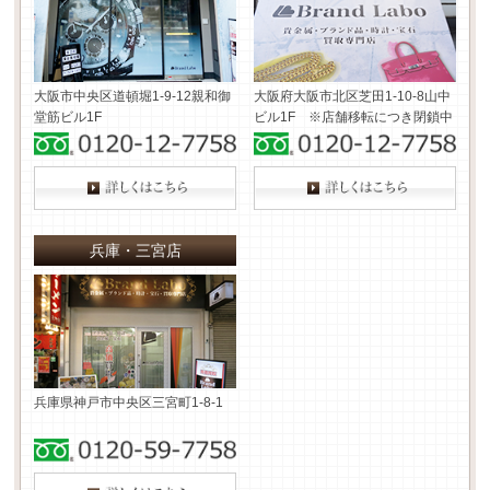
大阪市中央区道頓堀1-9-12
親和御
大阪府大阪市北区芝田1-10-8
山中
堂筋ビル1F
ビル1F ※店舗移転につき閉鎖中
兵庫・三宮店
兵庫県神戸市中央区三宮町1-8-1