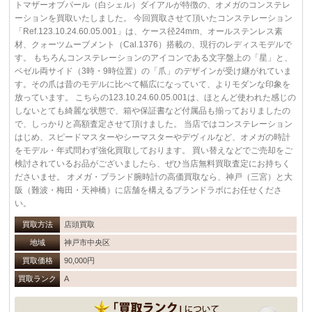
トマザーオブパール（白シェル）ダイアルが特徴の、オメガのコンステレ
ーションを買取いたしました。 今回買取させて頂いたコンステレーション
「Ref.123.10.24.60.05.001」は、ケース径24mm、オールステンレス素
材、クォーツムーブメント（Cal.1376）搭載の、現行のレディスモデルで
す。 もちろんコンステレーションのアイコンである文字盤上の「星」と、
ベゼル両サイド（3時・9時位置）の「爪」のデザインが受け継がれていま
す。その爪は昔のモデルに比べて幅広になっていて、よりモダンな印象を
放っています。 こちらの123.10.24.60.05.001は、ほとんど使われた感じの
しないとても綺麗な状態で、箱や保証書など付属品も揃っておりましたの
で、しっかりと高額査定させて頂けました。 当店ではコンステレーション
はじめ、スピードマスターやシーマスターやデヴィルなど、オメガの時計
をモデル・年式問わず強化買取しております。 買い替えなどでご売却をご
検討されているお品がございましたら、ぜひ当店無料買取査定にお持ちく
ださいませ。 オメガ・ブランド腕時計の高価買取なら、神戸（三宮）と大
阪（難波・梅田・天神橋）に店舗を構えるブランドラボにお任せくださ
い。
買取方法
店頭買取
地域
神戸市中央区
買取価格
90,000円
買取ランク
A