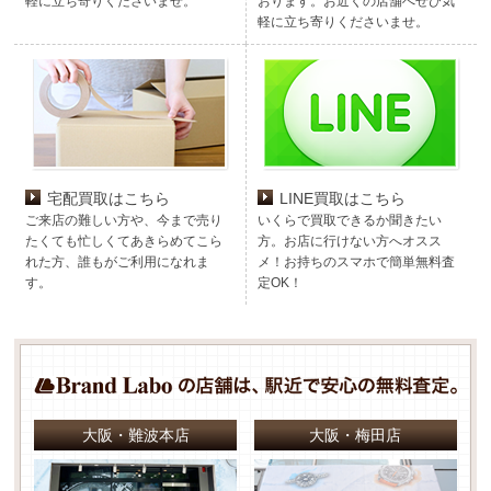
軽に立ち寄りくださいませ。
おります。お近くの店舗へぜひ気
軽に立ち寄りくださいませ。
宅配買取はこちら
LINE買取はこちら
ご来店の難しい方や、今まで売り
いくらで買取できるか聞きたい
たくても忙しくてあきらめてこら
方。お店に行けない方へオスス
れた方、誰もがご利用になれま
メ！お持ちのスマホで簡単無料査
す。
定OK！
大阪・難波本店
大阪・梅田店