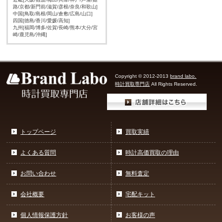
路/京都/新門前/滋賀/彦根/奈良/和歌山]
中国[鳥取/島根/岡山/倉敷/広島/山口]
四国[徳島/香川/愛媛/高知]
九州[福岡/博多/佐賀/長崎/熊本/大分/宮
崎/鹿児島/沖縄]
Copyright © 2012-2013
brand labo.
時計買取専門店
All Rights Reserved.
トップページ
買取実績
よくある質問
時計高価買取の理由
お問い合わせ
無料査定
会社概要
宅配キット
個人情報保護方針
お客様の声