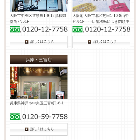
大阪市中央区道頓堀1-9-12
親和御
大阪府大阪市北区芝田1-10-8
山中
堂筋ビル1F
ビル1F ※店舗移転につき閉鎖中
兵庫・三宮店
兵庫県神戸市中央区三宮町1-8-1