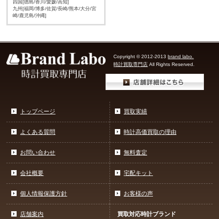
四国[徳島/香川/愛媛/高知]
九州[福岡/博多/佐賀/長崎/熊本/大分/宮
崎/鹿児島/沖縄]
Copyright © 2012-2013
brand labo.
時計買取専門店
All Rights Reserved.
トップページ
買取実績
よくある質問
時計高価買取の理由
お問い合わせ
無料査定
会社概要
宅配キット
個人情報保護方針
お客様の声
店舗案内
買取対応時計ブランド