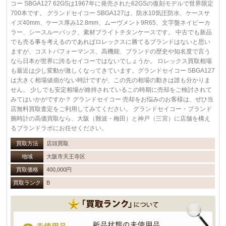
コー SBGA127 62GSは1967年に発売された62GSの復刻モデルで世界限定
700本です。 グランドセイコー SBGA127は、防水10気圧防水、ケースサ
イズ40mm、ケース厚み12.8mm、ムーヴメント9R65、文字盤ネイビーカ
ラー、シースルーバック、素材ブライトチタンケースです。 中古でも新品
でも売る事を考えるのであればロレックスに勝てるブランドはないと思い
ますが、コストパフォーマンス、高機能、ブランドの歴史や知名度で言う
なら日本が世界に誇るセイコーではないでしょうか。 ロレックス買取相場
も最近は少し変動が激しくなってきています。グランドセイコー SBGA127
は大きく相場値崩がない時計ですが、この先の相場の動きは誰も分かりま
せん。 少しでも安定相場が維持されているこの時期に売却をご検討されて
みてはいかがですか？ グランドセイコー 売却をお悩みのお客様は、ぜひ当
店無料買取査定をご利用してみてください。 グランドセイコー・ブランド
腕時計の高価買取なら、大阪（難波・梅田）と神戸（三宮）に店舗を構え
るブランドラボにお任せください。
買取方法
店頭買取
地域
大阪市天王寺区
買取価格
400,000円
買取ランク
B