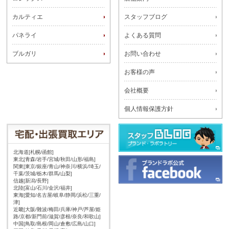
カルティエ
スタッフブログ
パネライ
よくある質問
ブルガリ
お問い合わせ
お客様の声
会社概要
個人情報保護方針
北海道[札幌/函館]
東北[青森/岩手/宮城/秋田/山形/福島]
関東[東京/銀座/青山/神奈川/横浜/埼玉/
千葉/茨城/栃木/群馬/山梨]
信越[新潟/長野]
北陸[富山/石川/金沢/福井]
東海[愛知/名古屋/岐阜/静岡/浜松/三重/
津]
近畿[大阪/難波/梅田/兵庫/神戸/芦屋/姫
路/京都/新門前/滋賀/彦根/奈良/和歌山]
中国[鳥取/島根/岡山/倉敷/広島/山口]