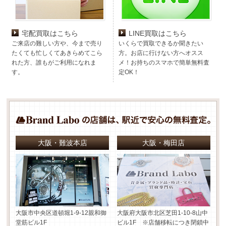
宅配買取はこちら
LINE買取はこちら
ご来店の難しい方や、今まで売り
いくらで買取できるか聞きたい
たくても忙しくてあきらめてこら
方。お店に行けない方へオスス
れた方、誰もがご利用になれま
メ！お持ちのスマホで簡単無料査
す。
定OK！
大阪・難波本店
大阪・梅田店
大阪市中央区道頓堀1-9-12
親和御
大阪府大阪市北区芝田1-10-8
山中
堂筋ビル1F
ビル1F ※店舗移転につき閉鎖中