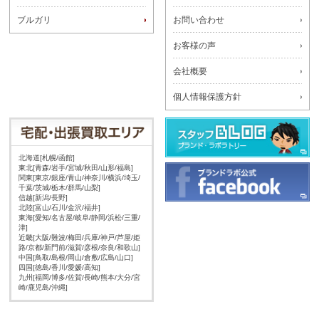
ブルガリ
お問い合わせ
お客様の声
会社概要
個人情報保護方針
北海道[札幌/函館]
東北[青森/岩手/宮城/秋田/山形/福島]
関東[東京/銀座/青山/神奈川/横浜/埼玉/
千葉/茨城/栃木/群馬/山梨]
信越[新潟/長野]
北陸[富山/石川/金沢/福井]
東海[愛知/名古屋/岐阜/静岡/浜松/三重/
津]
近畿[大阪/難波/梅田/兵庫/神戸/芦屋/姫
路/京都/新門前/滋賀/彦根/奈良/和歌山]
中国[鳥取/島根/岡山/倉敷/広島/山口]
四国[徳島/香川/愛媛/高知]
九州[福岡/博多/佐賀/長崎/熊本/大分/宮
崎/鹿児島/沖縄]