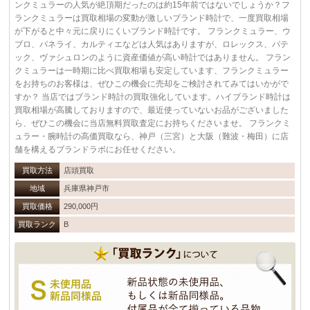
ンクミュラーの人気が絶頂期だったのは約15年前ではないでしょうか？フ
ランクミュラーは買取相場の変動が激しいブランド時計で、一度買取相場
が下がると中々元に戻りにくいブランド時計です。 フランクミュラー、ウ
ブロ、パネライ、カルティエなどは人気はありますが、ロレックス、パテ
ック、ヴァシュロンのように資産価値が高い時計ではありません。 フラン
クミュラーは一時期に比べ買取相場も安定しています、フランクミュラー
をお持ちのお客様は、ぜひこの機会に売却をご検討されてみてはいかがで
すか？ 当店ではブランド時計の買取強化しています。ハイブランド時計は
買取相場が高騰しておりますので、最近使っていないお品がございました
ら、ぜひこの機会に当店無料買取査定にお持ちくださいませ。 フランクミ
ュラー・腕時計の高価買取なら、神戸（三宮）と大阪（難波・梅田）に店
舗を構えるブランドラボにお任せください。
買取方法
店頭買取
地域
兵庫県神戸市
買取価格
290,000円
買取ランク
B