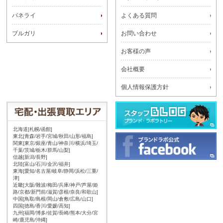
パネライ
よくある質問
ブルガリ
お問い合わせ
お客様の声
会社概要
個人情報保護方針
北海道[札幌/函館]
東北[青森/岩手/宮城/秋田/山形/福島]
関東[東京/銀座/青山/神奈川/横浜/埼玉/
千葉/茨城/栃木/群馬/山梨]
信越[新潟/長野]
北陸[富山/石川/金沢/福井]
東海[愛知/名古屋/岐阜/静岡/浜松/三重/
津]
近畿[大阪/難波/梅田/兵庫/神戸/芦屋/姫
路/京都/新門前/滋賀/彦根/奈良/和歌山]
中国[鳥取/島根/岡山/倉敷/広島/山口]
四国[徳島/香川/愛媛/高知]
九州[福岡/博多/佐賀/長崎/熊本/大分/宮
崎/鹿児島/沖縄]