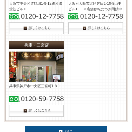
大阪市中央区道頓堀1-9-12
親和御
大阪府大阪市北区芝田1-10-8
山中
堂筋ビル1F
ビル1F ※店舗移転につき閉鎖中
兵庫・三宮店
兵庫県神戸市中央区三宮町1-8-1