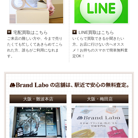
宅配買取はこちら
LINE買取はこちら
ご来店の難しい方や、今まで売り
いくらで買取できるか聞きたい
たくても忙しくてあきらめてこら
方。お店に行けない方へオスス
れた方、誰もがご利用になれま
メ！お持ちのスマホで簡単無料査
す。
定OK！
大阪・難波本店
大阪・梅田店