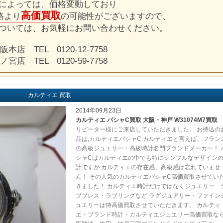
によっては、価格変動しており
高価買取
格より
の可能性がございますので、
ついては、お気軽にお問い合わせください。
阪本店 TEL 0120-12-7758
ノ宮店 TEL 0120-59-7758
カルティエ 買取
2014年09月23日
カルティエ パシャC買取 大阪・神戸 W31074M7買取
リピーター様にご来店していただきました。 お持込の
品は,カルティエパシャC カルティエと言えば、フラン
の高級ジュエリー・高級時計名門ブランドメーカー！ 
シャCはカルティエの中でも特にシンプルなデザイン
計ですが カルティエの存在感、高級感は忘れていませ
ん！ その人気のカルティエパシャC高価買取させてい
きました！ カルティエ時計だけではなくジュエリー 
ブブレス・ラブリングなど ラグジュアリー・ファイン
ュエリーは特高価買取させていただきます。 カルティ
エ・ブランド時計・カルティエジュエリー高価買取な