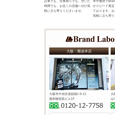
お車でも、仕事帰りでも、空いた
年中無休でBran
時間でも、お近くの店舗へぜひ気
がスピード査定
軽に立ち寄りくださいませ。
ております。お
気軽に立ち寄り
大阪・難波本店
大阪市中央区道頓堀1-9-12
大
親和御堂筋ビル1F
山