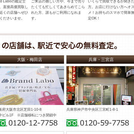
d Laboの鑑定士
ご来店の難しい方や、今まで売り
いくらで買取できるか聞き
、直接高価買取し
たくても忙しくてあきらめてこら
方。お店に行けない方へオ
近くの店舗へぜひ
れた方、誰もがご利用になれま
メ！お持ちのスマホで簡単
くださいませ。
す。
定OK！
大阪・梅田店
兵庫・三宮店
阪府大阪市北区芝田1-10-8
兵庫県神戸市中央区三宮町1-8-1
中ビル1F ※店舗移転につき閉鎖中