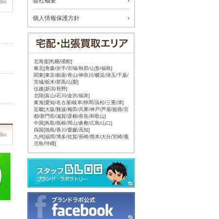
会社概要
個人情報保護方針
北海道[札幌/函館]
東北[青森/岩手/宮城/秋田/山形/福島]
関東[東京/銀座/青山/神奈川/横浜/埼玉/千葉/
茨城/栃木/群馬/山梨]
信越[新潟/長野]
北陸[富山/石川/金沢/福井]
東海[愛知/名古屋/岐阜/静岡/浜松/三重/津]
近畿[大阪/難波/梅田/兵庫/神戸/芦屋/姫路/京
都/新門前/滋賀/彦根/奈良/和歌山]
中国[鳥取/島根/岡山/倉敷/広島/山口]
四国[徳島/香川/愛媛/高知]
九州[福岡/博多/佐賀/長崎/熊本/大分/宮崎/鹿
児島/沖縄]