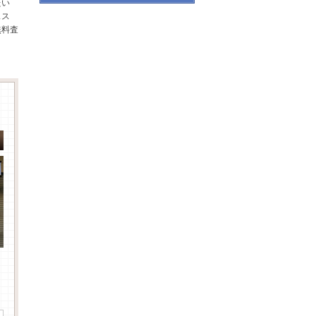
たい
スス
無料査