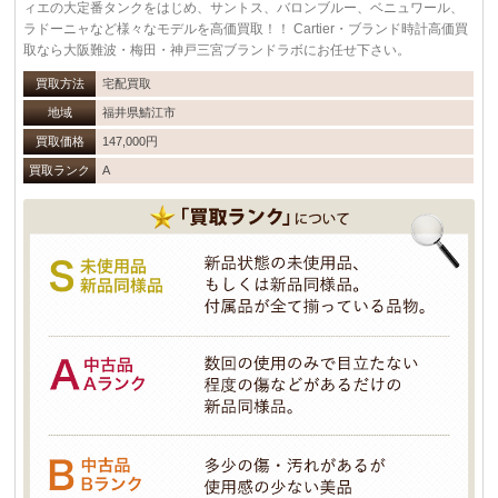
ィエの大定番タンクをはじめ、サントス、バロンブルー、ベニュワール、
ラドーニャなど様々なモデルを高価買取！！ Cartier・ブランド時計高価買
取なら大阪難波・梅田・神戸三宮ブランドラボにお任せ下さい。
買取方法
宅配買取
地域
福井県鯖江市
買取価格
147,000円
買取ランク
A