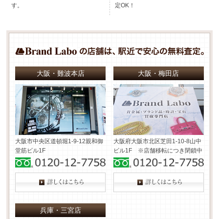
す。
定OK！
大阪・難波本店
大阪・梅田店
大阪市中央区道頓堀1-9-12
親和御
大阪府大阪市北区芝田1-10-8
山中
堂筋ビル1F
ビル1F ※店舗移転につき閉鎖中
兵庫・三宮店