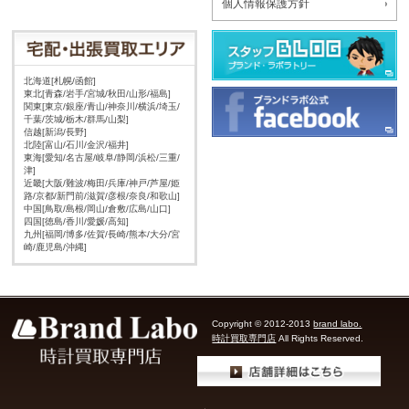
個人情報保護方針
北海道[札幌/函館]
東北[青森/岩手/宮城/秋田/山形/福島]
関東[東京/銀座/青山/神奈川/横浜/埼玉/
千葉/茨城/栃木/群馬/山梨]
信越[新潟/長野]
北陸[富山/石川/金沢/福井]
東海[愛知/名古屋/岐阜/静岡/浜松/三重/
津]
近畿[大阪/難波/梅田/兵庫/神戸/芦屋/姫
路/京都/新門前/滋賀/彦根/奈良/和歌山]
中国[鳥取/島根/岡山/倉敷/広島/山口]
四国[徳島/香川/愛媛/高知]
九州[福岡/博多/佐賀/長崎/熊本/大分/宮
崎/鹿児島/沖縄]
Copyright © 2012-2013
brand labo.
時計買取専門店
All Rights Reserved.