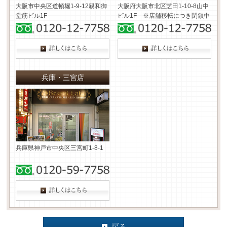
大阪市中央区道頓堀1-9-12
親和御
大阪府大阪市北区芝田1-10-8
山中
堂筋ビル1F
ビル1F ※店舗移転につき閉鎖中
兵庫・三宮店
兵庫県神戸市中央区三宮町1-8-1