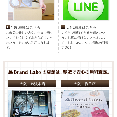
宅配買取はこちら
LINE買取はこちら
ご来店の難しい方や、今まで売り
いくらで買取できるか聞きたい
たくても忙しくてあきらめてこら
方。お店に行けない方へオスス
れた方、誰もがご利用になれま
メ！お持ちのスマホで簡単無料査
す。
定OK！
大阪・難波本店
大阪・梅田店