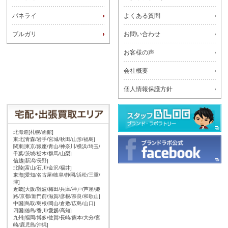
パネライ
よくある質問
ブルガリ
お問い合わせ
お客様の声
会社概要
個人情報保護方針
北海道[札幌/函館]
東北[青森/岩手/宮城/秋田/山形/福島]
関東[東京/銀座/青山/神奈川/横浜/埼玉/
千葉/茨城/栃木/群馬/山梨]
信越[新潟/長野]
北陸[富山/石川/金沢/福井]
東海[愛知/名古屋/岐阜/静岡/浜松/三重/
津]
近畿[大阪/難波/梅田/兵庫/神戸/芦屋/姫
路/京都/新門前/滋賀/彦根/奈良/和歌山]
中国[鳥取/島根/岡山/倉敷/広島/山口]
四国[徳島/香川/愛媛/高知]
九州[福岡/博多/佐賀/長崎/熊本/大分/宮
崎/鹿児島/沖縄]