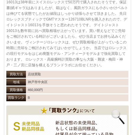
16013は38年前にスイスロレックスで50万円で購入されたそうです。保証
書(紙ギャラ)はありましたが、箱はなく、風防ガラスにも小さいかけベルト
は伸びてる状態でしたがお値段はしっかり頑張らさせて頂きました。 先日
ロレックスブティックでGMTマスター126710BLNRを購入されたので、デ
イトジャスト16013を手放そうと思われたそうです。 デイトジャスト
16013も数年前に比べ買取相場が上がっています。買い替えなどでご売却
をご検討されている時計がございましたら、ぜひ当店までお持ち込みくだ
さいませ。 ヴィンテージロレックスは、ぜひ買取相場が上がっているこの
時期に売却をご検討されてみてはいかがでしょうか。 当店ではロレックス
の現行モデルをはじめ廃盤モデル・アンティークモデルまで強化買取して
おります。 ロレックス・高級腕時計買取の事なら大阪・難波・梅田・神
戸・三ノ宮に店舗を構えるブランドラボにお任せください。
買取方法
店頭買取
地域
神戸市中央区
買取価格
460,000円
買取ランク
B