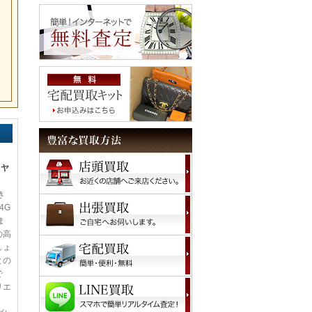
イヤ
き
4G
ま
の高
しょ
との
で
リエ