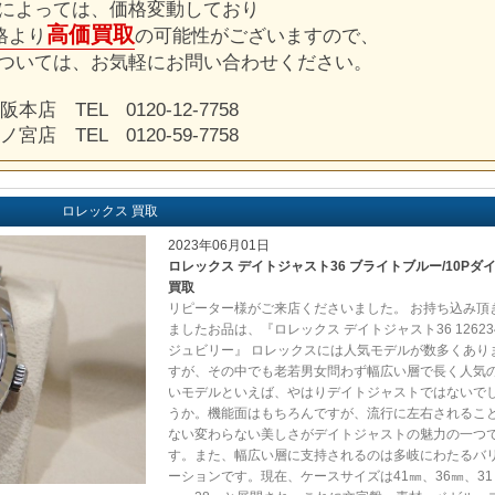
によっては、価格変動しており
高価買取
格より
の可能性がございますので、
ついては、お気軽にお問い合わせください。
阪本店 TEL 0120-12-7758
ノ宮店 TEL 0120-59-7758
ロレックス 買取
2023年06月01日
ロレックス デイトジャスト36 ブライトブルー/10Pダ
買取
リピーター様がご来店くださいました。 お持ち込み頂
ましたお品は、『ロレックス デイトジャスト36 12623
ジュビリー』 ロレックスには人気モデルが数多くあり
すが、その中でも老若男女問わず幅広い層で長く人気
いモデルといえば、やはりデイトジャストではないで
うか。機能面はもちろんですが、流行に左右されるこ
ない変わらない美しさがデイトジャストの魅力の一つ
す。また、幅広い層に支持されるのは多岐にわたるバ
ーションです。現在、ケースサイズは41㎜、36㎜、31