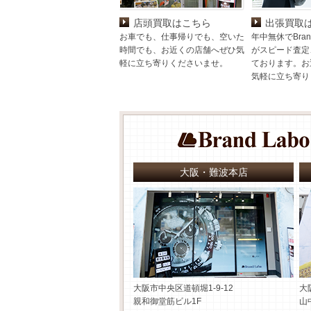
店頭買取はこちら
出張買取
お車でも、仕事帰りでも、空いた
年中無休でBran
時間でも、お近くの店舗へぜひ気
がスピード査定
軽に立ち寄りくださいませ。
ております。お
気軽に立ち寄り
大阪・難波本店
大阪市中央区道頓堀1-9-12
大
親和御堂筋ビル1F
山