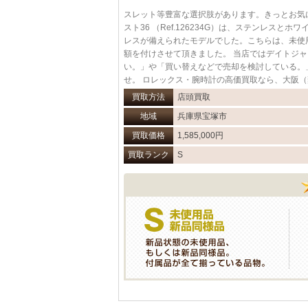
スレット等豊富な選択肢があります。きっとお気に
スト36 （Ref.126234G）は、ステンレス
レスが備えられたモデルでした。こちらは、未使
額を付けさせて頂きました。 当店ではデイトジ
い。」や「買い替えなどで売却を検討している。
せ。 ロレックス・腕時計の高価買取なら、大阪
買取方法
店頭買取
地域
兵庫県宝塚市
買取価格
1,585,000円
買取ランク
S