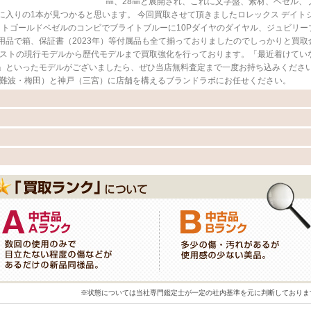
㎜、28㎜と展開され、これに文字盤、素材、ベゼル、
入りの1本が見つかると思います。 今回買取させて頂きましたロレックス デイト
とホワイトゴールドベゼルのコンビでブライトブルーに10Pダイヤのダイヤル、ジュビリー
用品で箱、保証書（2023年）等付属品も全て揃っておりましたのでしっかりと買取
ャストの現行モデルから歴代モデルまで買取強化を行っております。「最近着けてい
」といったモデルがございましたら、ぜひ当店無料査定まで一度お持ち込みくださ
（難波・梅田）と神戸（三宮）に店舗を構えるブランドラボにお任せください。
※状態については当社専門鑑定士が一定の社内基準を元に判断しておりま