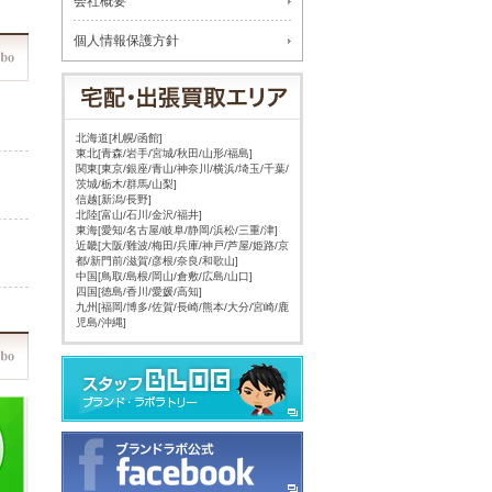
会社概要
個人情報保護方針
北海道[札幌/函館]
東北[青森/岩手/宮城/秋田/山形/福島]
関東[東京/銀座/青山/神奈川/横浜/埼玉/千葉/
茨城/栃木/群馬/山梨]
信越[新潟/長野]
北陸[富山/石川/金沢/福井]
東海[愛知/名古屋/岐阜/静岡/浜松/三重/津]
近畿[大阪/難波/梅田/兵庫/神戸/芦屋/姫路/京
都/新門前/滋賀/彦根/奈良/和歌山]
中国[鳥取/島根/岡山/倉敷/広島/山口]
四国[徳島/香川/愛媛/高知]
九州[福岡/博多/佐賀/長崎/熊本/大分/宮崎/鹿
児島/沖縄]