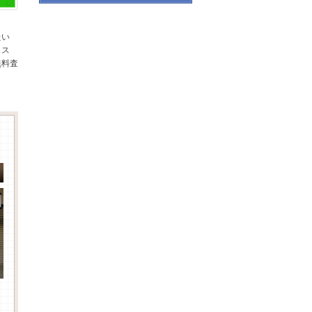
たい
スス
無料査