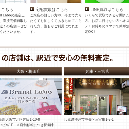
はこちら
宅配買取はこちら
LINE買取はこちら
d Laboの鑑定士
ご来店の難しい方や、今まで売り
いくらで買取できるか聞き
、直接高価買取し
たくても忙しくてあきらめてこら
方。お店に行けない方へオ
近くの店舗へぜひ
れた方、誰もがご利用になれま
メ！お持ちのスマホで簡単
くださいませ。
す。
定OK！
大阪・梅田店
兵庫・三宮店
阪府大阪市北区芝田1-10-8
兵庫県神戸市中央区三宮町1-8-1
中ビル1F ※店舗移転につき閉鎖中