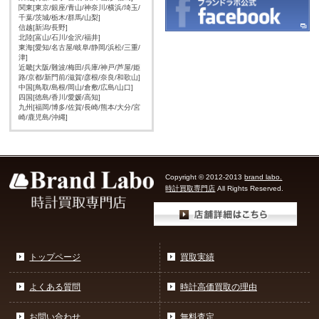
関東[東京/銀座/青山/神奈川/横浜/埼玉/
千葉/茨城/栃木/群馬/山梨]
信越[新潟/長野]
北陸[富山/石川/金沢/福井]
東海[愛知/名古屋/岐阜/静岡/浜松/三重/
津]
近畿[大阪/難波/梅田/兵庫/神戸/芦屋/姫
路/京都/新門前/滋賀/彦根/奈良/和歌山]
中国[鳥取/島根/岡山/倉敷/広島/山口]
四国[徳島/香川/愛媛/高知]
九州[福岡/博多/佐賀/長崎/熊本/大分/宮
崎/鹿児島/沖縄]
Copyright © 2012-2013
brand labo.
時計買取専門店
All Rights Reserved.
トップページ
買取実績
よくある質問
時計高価買取の理由
お問い合わせ
無料査定