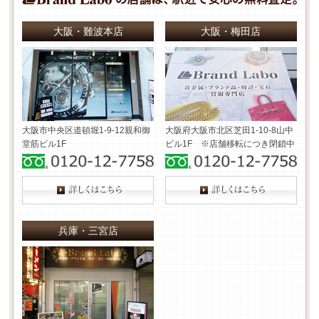
大阪・難波本店
大阪・梅田店
大阪市中央区道頓堀1-9-12
親和御
大阪府大阪市北区芝田1-10-8
山中
堂筋ビル1F
ビル1F ※店舗移転につき閉鎖中
兵庫・三宮店