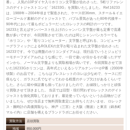
番』。 人気の10Pダイヤ入りホリコン文字盤が合わさった、5桁リファレン
スのデイトジャストコンビ「16233G」を買取いたしました。 Ref.16233
は、1988年～2004年頃まで製造された、ケース径36mm、スチール＆イエ
ローゴールド素材のデイトジャストで、バブル景気があった80年代後半～
90年代において最もポピュラーだったロレックスの時計の一つです。
16233と言えばサンバースト仕上げのシャンパン文字盤が最も定番で流通
数が多いですが、今回買取させて頂いたのは同じシャンパンカラーでも
「ホリコン」や「彫りコンピューター」文字盤と呼ばれる、コンピュータ
ーグラフィックによるROLEXの文字が彫り込まれた文字盤が合わさった
16233です。 今では廃盤のホリコンダイアルは、現行品でいうとジュビリ
ーモチーフダイアルのような感じで、一目で違いが分かるその凝ったデザ
インから、ノーマル文字盤よりも買取相場が高いです。 今回買取させて頂
いた16233Gホリコンは、高年式といえるシリアルナンバーがP番（2000年
頃製）のお品です。 こちらはブレスレットのヨレは少なめで、ケースに打
痕もなく、ガラスに爪でなぞってわかる程度のチップ欠けがあるくらいで
した。さらに箱や保証書も揃っておりましたので、お値段しっかりと頑張
り買取させて頂きました。 当店では旧型・現行問わずロレックスのデイト
ジャストを強化買取しております。最近使っていないというお品物がござ
いましたら、ぜひ当店まで無料買取査定にお持ちくださいませ。 ロレック
ス・腕時計の高価買取なら、神戸（三宮）と大阪（難波）と東京（錦糸町
マルイ内）に店舗を構えるブランドラボにお任せください。
買取方法
店頭買取
地域
850,000円