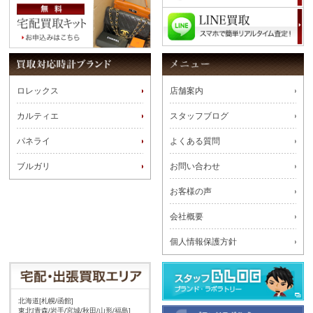
ロレックス
店舗案内
カルティエ
スタッフブログ
パネライ
よくある質問
ブルガリ
お問い合わせ
お客様の声
会社概要
個人情報保護方針
北海道[札幌/函館]
東北[青森/岩手/宮城/秋田/山形/福島]