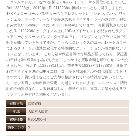
ックスがエレガントなYG無垢モデルのデイデイト36を買取いたしました。
Ref.128238は、2019年にRef.118238の後継モデルとして誕生しました。
18Kイエローゴールド製のケースとブレスレットに、シャンパンやホワイ
トシェル、ダークグレーなど高級感のあるダイアルカラーが魅力で、腕な
じみの良い36mmケースにCal.3255を搭載しています。 今回買取させて頂
いたRef.128238Aは、ダイアル上に10Pのダイヤモンドが配されたラグジ
ュアリーなグリーンオンブレダイアルです。 オンブレとはフランス語で明
暗を意味しているそうですが、こちらはロレックスのコーポレートカラー
であるグリーンが濃淡に変化する特徴的なグラデーションが魅力的なデザ
インとなっています。 こちら箱や保証書等の付属品が揃っており、保証書
の日付は3年程前のお品でしたが、しっかりと買取金額を頑張らせていただ
きました。 当店では128238はじめ、前モデル18238や118238等、新旧問
わずデイデイト36の18Kイエローゴールド無垢モデルを強化買取しており
ますので、買い替えなどでご売却を検討されている時計がございました
ら、ぜひ当店まで無料買取査定にお越しくださいませ。 ロレックス・腕時
計の高価買取なら、大阪難波はじめ、奈良や兵庫、東京に店舗を構えるブ
ランドラボをぜひご利用くださいませ。
買取方法
店頭買取
地域
大阪府大阪市
買取価格
6,200,000円
買取ランク
S