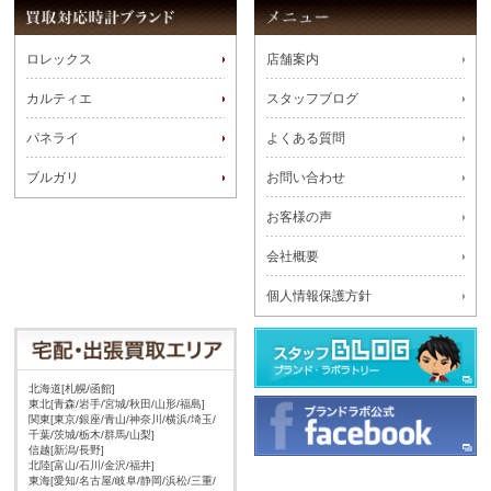
ロレックス
店舗案内
カルティエ
スタッフブログ
パネライ
よくある質問
ブルガリ
お問い合わせ
お客様の声
会社概要
個人情報保護方針
北海道[札幌/函館]
東北[青森/岩手/宮城/秋田/山形/福島]
関東[東京/銀座/青山/神奈川/横浜/埼玉/
千葉/茨城/栃木/群馬/山梨]
信越[新潟/長野]
北陸[富山/石川/金沢/福井]
東海[愛知/名古屋/岐阜/静岡/浜松/三重/