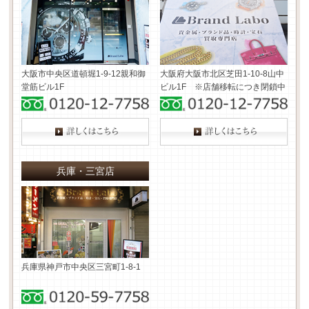
大阪市中央区道頓堀1-9-12
親和御
大阪府大阪市北区芝田1-10-8
山中
堂筋ビル1F
ビル1F ※店舗移転につき閉鎖中
兵庫・三宮店
兵庫県神戸市中央区三宮町1-8-1