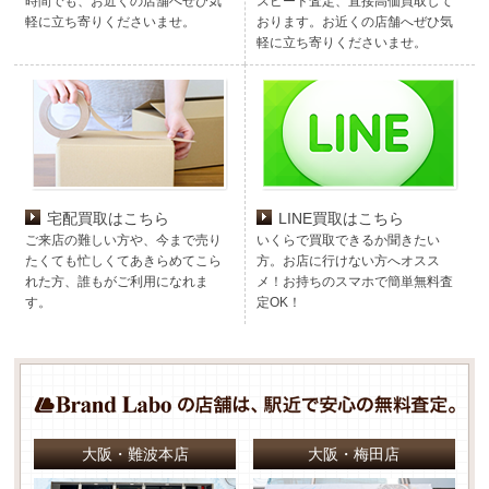
時間でも、お近くの店舗へぜひ気
スピード査定、直接高価買取して
軽に立ち寄りくださいませ。
おります。お近くの店舗へぜひ気
軽に立ち寄りくださいませ。
宅配買取はこちら
LINE買取はこちら
ご来店の難しい方や、今まで売り
いくらで買取できるか聞きたい
たくても忙しくてあきらめてこら
方。お店に行けない方へオスス
れた方、誰もがご利用になれま
メ！お持ちのスマホで簡単無料査
す。
定OK！
大阪・難波本店
大阪・梅田店