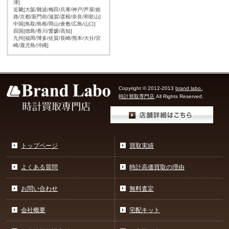
津]
近畿[大阪/難波/梅田/兵庫/神戸/芦屋/姫
路/京都/新門前/滋賀/彦根/奈良/和歌山]
中国[鳥取/島根/岡山/倉敷/広島/山口]
四国[徳島/香川/愛媛/高知]
九州[福岡/博多/佐賀/長崎/熊本/大分/宮
崎/鹿児島/沖縄]
Copyright © 2012-2013
brand labo.
時計買取専門店
All Rights Reserved.
トップページ
買取実績
よくある質問
時計高価買取の理由
お問い合わせ
無料査定
会社概要
宅配キット