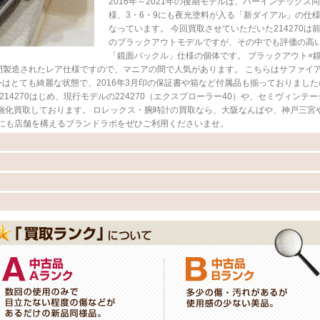
2016年～2021年の後期モデルは、バーインデックス同
様、3・6・9にも夜光塗料が入る「新ダイアル」の仕
なっています。 今回買取させていただいた214270は
のブラックアウトモデルですが、その中でも評価の高
「鏡面バックル」仕様の個体です。 ブラックアウト×
な期間製造されたレア仕様ですので、マニアの間で人気があります。 こちらはサファイ
はとても綺麗な状態で、2016年3月印の保証書や箱など付属品も揃っておりました
14270はじめ、現行モデルの224270（エクスプローラー40）や、セミヴィンテー
を強化買取しております。 ロレックス・腕時計の買取なら、大阪なんばや、神戸三宮
にも店舗を構えるブランドラボをぜひご利用くださいませ。