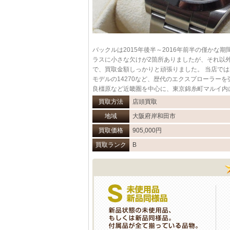
バックルは2015年後半～2016年前半の僅か
ラスに小さな欠けが2箇所ありましたが、それ以外
で、買取金額しっかりと頑張りました。 当店では2
モデルの14270など、歴代のエクスプローラー
良橿原など近畿圏を中心に、東京錦糸町マルイ内
買取方法
店頭買取
地域
大阪府岸和田市
買取価格
905,000円
買取ランク
B