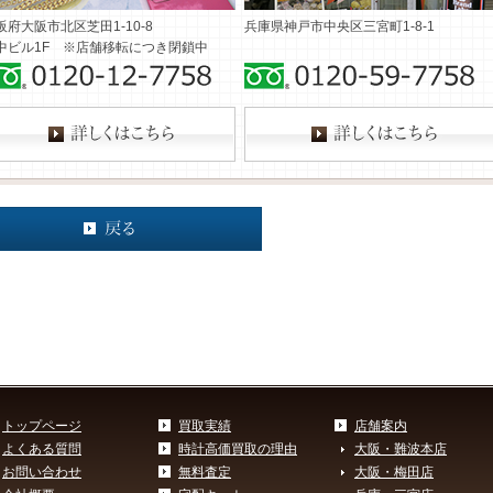
阪府大阪市北区芝田1-10-8
兵庫県神戸市中央区三宮町1-8-1
中ビル1F ※店舗移転につき閉鎖中
トップページ
買取実績
店舗案内
よくある質問
時計高価買取の理由
大阪・難波本店
お問い合わせ
無料査定
大阪・梅田店