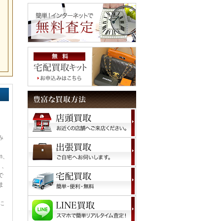
み
m、
Ⅰ、
で
ま
。
に
。