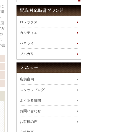
様に
前期
い
ロレックス
鏡面
アガ
カルティエ
の
ジ
パネライ
や奈
ブルガリ
店舗案内
スタッフブログ
よくある質問
お問い合わせ
お客様の声