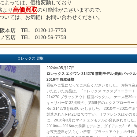
によっては、価格変動しており
高価買取
格より
の可能性がございますので、
ついては、お気軽にお問い合わせください。
阪本店 TEL 0120-12-7758
ノ宮店 TEL 0120-59-7758
ロレックス 買取
2024年05月17日
ロレックス エクワン 214270 前期モデル 鏡面バックル
2016年 買取価格
看板をご覧になってご来店くださいました。 お持ち込
いただいたお品は、『ロレックス エクスプローラーⅠ
214270 ブラックアウト 鏡面バックル』 ケース径39m
キャリバー3132搭載の、第6世代のエクスプローラー
Ref.214270を買取いたしました。 2010年～2021年ま
製造されたRef.214270ですが、リファレンスはそのま
に、2016年3月にマイチェンモデルが発表されました
2010年～2016年の前期モデルは、ダイアルの3・6・9
は夜光塗料が入らない所謂「ブラックアウト」の仕様