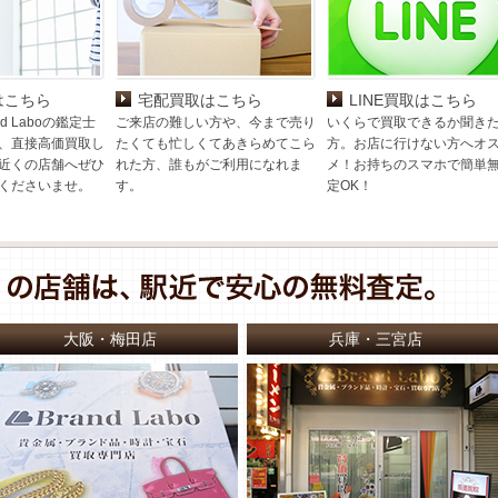
はこちら
宅配買取はこちら
LINE買取はこちら
d Laboの鑑定士
ご来店の難しい方や、今まで売り
いくらで買取できるか聞き
、直接高価買取し
たくても忙しくてあきらめてこら
方。お店に行けない方へオ
近くの店舗へぜひ
れた方、誰もがご利用になれま
メ！お持ちのスマホで簡単
くださいませ。
す。
定OK！
大阪・梅田店
兵庫・三宮店