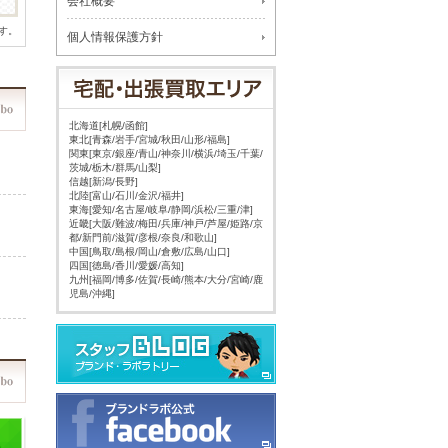
会社概要
す。
個人情報保護方針
北海道[札幌/函館]
東北[青森/岩手/宮城/秋田/山形/福島]
関東[東京/銀座/青山/神奈川/横浜/埼玉/千葉/
茨城/栃木/群馬/山梨]
信越[新潟/長野]
北陸[富山/石川/金沢/福井]
東海[愛知/名古屋/岐阜/静岡/浜松/三重/津]
近畿[大阪/難波/梅田/兵庫/神戸/芦屋/姫路/京
都/新門前/滋賀/彦根/奈良/和歌山]
中国[鳥取/島根/岡山/倉敷/広島/山口]
四国[徳島/香川/愛媛/高知]
九州[福岡/博多/佐賀/長崎/熊本/大分/宮崎/鹿
児島/沖縄]