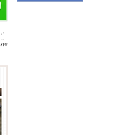
たい
スス
無料査