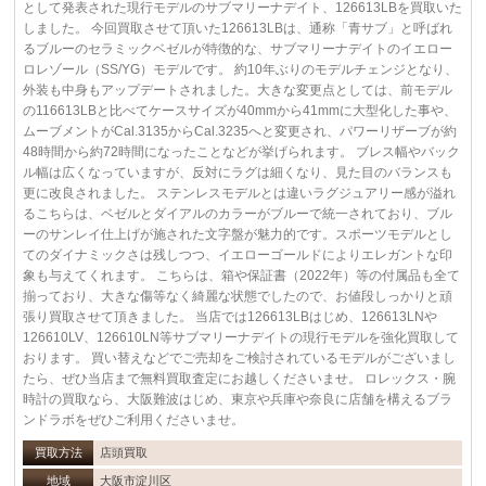
として発表された現行モデルのサブマリーナデイト、126613LBを買取いた
しました。 今回買取させて頂いた126613LBは、通称「青サブ」と呼ばれ
るブルーのセラミックベゼルが特徴的な、サブマリーナデイトのイエロー
ロレゾール（SS/YG）モデルです。 約10年ぶりのモデルチェンジとなり、
外装も中身もアップデートされました。大きな変更点としては、前モデル
の116613LBと比べてケースサイズが40mmから41mmに大型化した事や、
ムーブメントがCal.3135からCal.3235へと変更され、パワーリザーブが約
48時間から約72時間になったことなどが挙げられます。 ブレス幅やバック
ル幅は広くなっていますが、反対にラグは細くなり、見た目のバランスも
更に改良されました。 ステンレスモデルとは違いラグジュアリー感が溢れ
るこちらは、ベゼルとダイアルのカラーがブルーで統一されており、ブル
ーのサンレイ仕上げが施された文字盤が魅力的です。スポーツモデルとし
てのダイナミックさは残しつつ、イエローゴールドによりエレガントな印
象も与えてくれます。 こちらは、箱や保証書（2022年）等の付属品も全て
揃っており、大きな傷等なく綺麗な状態でしたので、お値段しっかりと頑
張り買取させて頂きました。 当店では126613LBはじめ、126613LNや
126610LV、126610LN等サブマリーナデイトの現行モデルを強化買取して
おります。 買い替えなどでご売却をご検討されているモデルがございまし
たら、ぜひ当店まで無料買取査定にお越しくださいませ。 ロレックス・腕
時計の買取なら、大阪難波はじめ、東京や兵庫や奈良に店舗を構えるブラ
ンドラボをぜひご利用くださいませ。
買取方法
店頭買取
地域
大阪市淀川区