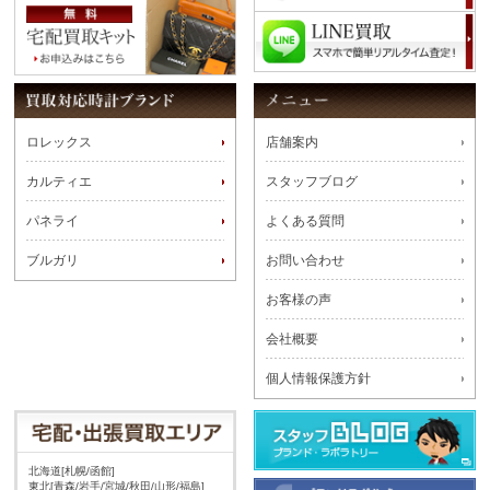
ロレックス
店舗案内
カルティエ
スタッフブログ
パネライ
よくある質問
ブルガリ
お問い合わせ
お客様の声
会社概要
個人情報保護方針
北海道[札幌/函館]
東北[青森/岩手/宮城/秋田/山形/福島]