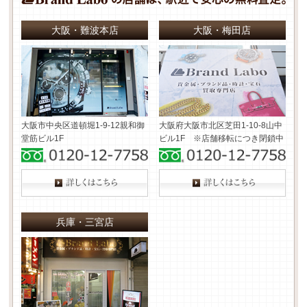
大阪・難波本店
大阪・梅田店
大阪市中央区道頓堀1-9-12
親和御
大阪府大阪市北区芝田1-10-8
山中
堂筋ビル1F
ビル1F ※店舗移転につき閉鎖中
兵庫・三宮店