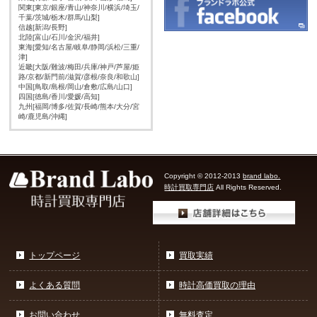
関東[東京/銀座/青山/神奈川/横浜/埼玉/
千葉/茨城/栃木/群馬/山梨]
信越[新潟/長野]
北陸[富山/石川/金沢/福井]
東海[愛知/名古屋/岐阜/静岡/浜松/三重/
津]
近畿[大阪/難波/梅田/兵庫/神戸/芦屋/姫
路/京都/新門前/滋賀/彦根/奈良/和歌山]
中国[鳥取/島根/岡山/倉敷/広島/山口]
四国[徳島/香川/愛媛/高知]
九州[福岡/博多/佐賀/長崎/熊本/大分/宮
崎/鹿児島/沖縄]
Copyright © 2012-2013
brand labo.
時計買取専門店
All Rights Reserved.
トップページ
買取実績
よくある質問
時計高価買取の理由
お問い合わせ
無料査定