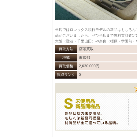
当店ではロレックス現行モデルの新品はもちろん
品がございましたら、ぜひ当店まで無料買取査定
大阪（難波・千里山田）や奈良（橿原・学園前）
買取方法
店頭買取
地域
東京都
買取価格
2,630,000円
買取ランク
S