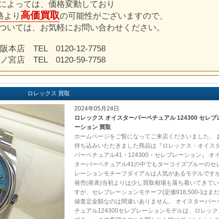
によっては、価格変動しており
高価買取
格より
の可能性がございますので、
ついては、お気軽にお問い合わせください。
阪本店 TEL 0120-12-7758
ノ宮店 TEL 0120-59-7758
ロレックス 買取
2024年05月24日
ロレックス オイスターパーペチュアル 124300 セレブ
ーション 買取
ホームページをご覧になってご来店くださいました。 
持ち込みいただきました商品は『ロレックス・オイス
パーペチュアル41・124300・セレブレーション』 オ
ターパーペチュアル41の中でもターコイズブルーのセ
レーションモチーフダイアルは人気があるモデルです
発売(発表)当初よりは少し買取相場も落ち着いてきて
すが、セレブレーションモチーフ(定価918,500-)はま
値査定金額なのは間違いありません。 オイスターパー
チュアル124300セレブレーションモデルは、ロレック