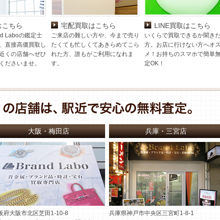
はこちら
宅配買取はこちら
LINE買取はこちら
d Laboの鑑定士
ご来店の難しい方や、今まで売り
いくらで買取できるか聞き
、直接高価買取し
たくても忙しくてあきらめてこら
方。お店に行けない方へオ
近くの店舗へぜひ
れた方、誰もがご利用になれま
メ！お持ちのスマホで簡単
くださいませ。
す。
定OK！
大阪・梅田店
兵庫・三宮店
阪府大阪市北区芝田1-10-8
兵庫県神戸市中央区三宮町1-8-1