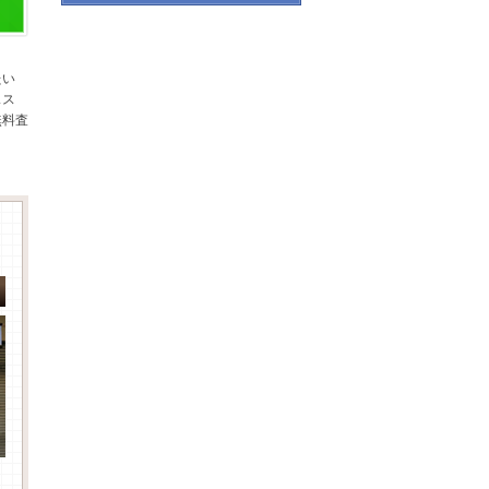
たい
スス
無料査