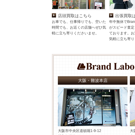
店頭買取はこちら
出張買取
お車でも、仕事帰りでも、空いた
年中無休でBran
時間でも、お近くの店舗へぜひ気
がスピード査定
軽に立ち寄りくださいませ。
ております。お
気軽に立ち寄り
大阪・難波本店
大阪市中央区道頓堀1-9-12
大