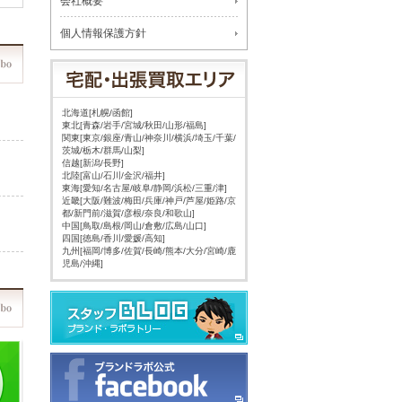
会社概要
個人情報保護方針
北海道[札幌/函館]
東北[青森/岩手/宮城/秋田/山形/福島]
関東[東京/銀座/青山/神奈川/横浜/埼玉/千葉/
茨城/栃木/群馬/山梨]
信越[新潟/長野]
北陸[富山/石川/金沢/福井]
東海[愛知/名古屋/岐阜/静岡/浜松/三重/津]
近畿[大阪/難波/梅田/兵庫/神戸/芦屋/姫路/京
都/新門前/滋賀/彦根/奈良/和歌山]
中国[鳥取/島根/岡山/倉敷/広島/山口]
四国[徳島/香川/愛媛/高知]
九州[福岡/博多/佐賀/長崎/熊本/大分/宮崎/鹿
児島/沖縄]