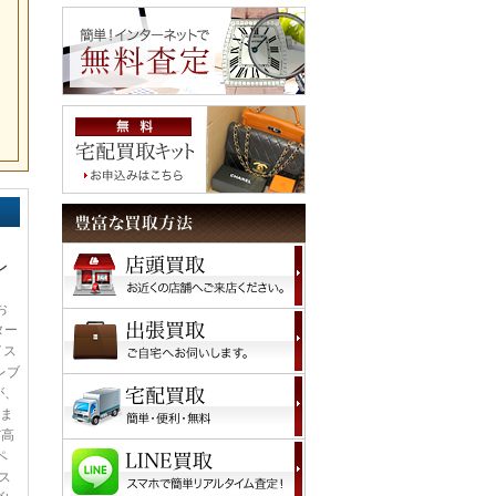
レ
お
ター
イス
レブ
が、
いま
だ高
ペ
ス