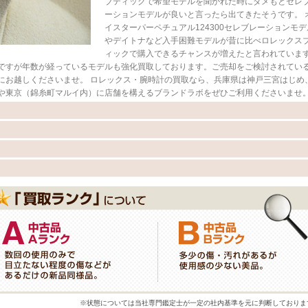
ブティックで希望モデルを聞かれた時にダメもとセレ
ーションモデルが良いと言ったら出てきたそうです。 
イスターパーペチュアル124300セレブレーションモデ
やデイトナなど入手困難モデルが昔に比べロレックス
ィックで購入できるチャンスが増えたと言われていま
ですが年数が経っているモデルも強化買取しております。ご売却をご検討されてい
にお越しくださいませ。 ロレックス・腕時計の買取なら、兵庫県は神戸三宮はじめ
や東京（錦糸町マルイ内）に店舗を構えるブランドラボをぜひご利用くださいませ
※状態については当社専門鑑定士が一定の社内基準を元に判断しておりま