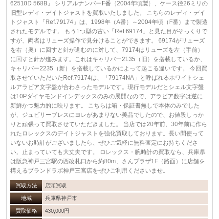
62510D 568B』 シリアルナンバーF番（2004年頃製）、ケース径26ミリの
旧型レディ・デイトジャストを買取いたしました。 こちらのレディ・デイ
トジャスト「Ref.79174」は、1998年（A番）～2004年頃（F番）まで製造
されたモデルです。 もう1つ型の古い「Ref.69174」と見た目がそっくりで
すが、両者はリューズ操作で見分けることができます。 69174がリューズ
を右（奥）に回すと針が進むのに対して、79174はリューズを左（手前）
に回すと針が進みます。これはキャリバー2135（旧）を搭載しているか、
キャリバー2235（新）を搭載しているかによって起こる違いです。 今回買
取させていただいたRef.79174は、「79174NA」と呼ばれるホワイトシェ
ルアラビア文字盤が合わさったモデルです。現行モデルだとシェル文字盤
は10Pダイヤモンドインデックスのみの展開なので、アラビア数字は逆に
新鮮かつ魅力的に映ります。 こちらは箱・保証書無しで本体のみでした
が、ジュビリーブレスにヨレがあまりない美品でしたので、お値段しっか
りと頑張って買取させていただきました。 当店では20年前、30年前に作ら
れたロレックスのデイトジャストを強化買取しております。長い間使って
いないお時計がございましたら、ぜひご気軽に無料査定にお持ちくださ
い。止まっていても大丈夫です。 ロレックス・腕時計の買取なら、兵庫県
は阪急神戸三宮駅の西改札口から約80m、さんプラザ1F（路面）に店舗を
構えるブランドラボ神戸三宮店をぜひご利用くださいませ。
買取方法
店頭買取
地域
兵庫県神戸市
買取価格
430,000円