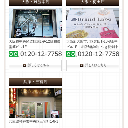
大阪・難波本店
大阪・梅田店
大阪市中央区道頓堀1-9-12
親和御
大阪府大阪市北区芝田1-10-8
山中
堂筋ビル1F
ビル1F ※店舗移転につき閉鎖中
兵庫・三宮店
兵庫県神戸市中央区三宮町1-8-1