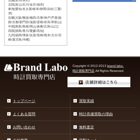
信越[新潟/長野]
北陸[富山/石川/金沢/福井]
東海[愛知/名古屋/岐阜/静岡/浜松/三重/
津]
近畿[大阪/難波/梅田/兵庫/神戸/芦屋/姫
路/京都/新門前/滋賀/彦根/奈良/和歌山]
中国[鳥取/島根/岡山/倉敷/広島/山口]
四国[徳島/香川/愛媛/高知]
九州[福岡/博多/佐賀/長崎/熊本/大分/宮
崎/鹿児島/沖縄]
Copyright © 2012-2013
brand labo.
時計買取専門店
All Rights Reserved.
トップページ
買取実績
よくある質問
時計高価買取の理由
お問い合わせ
無料査定