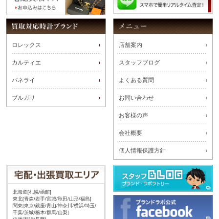
ロレックス
店舗案内
カルティエ
スタッフブログ
パネライ
よくある質問
ブルガリ
お問い合わせ
お客様の声
会社概要
個人情報保護方針
北海道[札幌/函館]
東北[青森/岩手/宮城/秋田/山形/福島]
関東[東京/銀座/青山/神奈川/横浜/埼玉/
千葉/茨城/栃木/群馬/山梨]