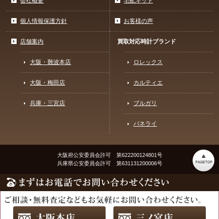
会社概要
宅配キット
個人情報保護方針
お客様の声
店舗案内
買取対応時計ブランド
大阪・難波本店
ロレックス
大阪・梅田店
カルティエ
兵庫・三宮店
ブルガリ
パネライ
大阪府公安委員会許可 第622200124801号
兵庫県公安委員会許可 第631131200006号