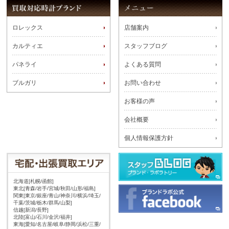
ロレックス
店舗案内
カルティエ
スタッフブログ
パネライ
よくある質問
ブルガリ
お問い合わせ
お客様の声
会社概要
個人情報保護方針
北海道[札幌/函館]
東北[青森/岩手/宮城/秋田/山形/福島]
関東[東京/銀座/青山/神奈川/横浜/埼玉/
千葉/茨城/栃木/群馬/山梨]
信越[新潟/長野]
北陸[富山/石川/金沢/福井]
東海[愛知/名古屋/岐阜/静岡/浜松/三重/