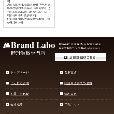
津]
近畿[大阪/難波/梅田/兵庫/神戸/芦屋/姫
路/京都/新門前/滋賀/彦根/奈良/和歌山]
中国[鳥取/島根/岡山/倉敷/広島/山口]
四国[徳島/香川/愛媛/高知]
九州[福岡/博多/佐賀/長崎/熊本/大分/宮
崎/鹿児島/沖縄]
Copyright © 2012-2013
brand labo.
時計買取専門店
All Rights Reserved.
トップページ
買取実績
よくある質問
時計高価買取の理由
お問い合わせ
無料査定
会社概要
宅配キット