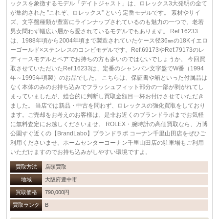
ックスを象徴するモデル「デイトジャスト」は、ロレックス3大発明の全て
が集約された ”これぞ、ロレックス” という定番モデルです。 素材やサイ
ズ、文字盤種類が豊富にラインナップされているのも魅力の一つで、老若
男女問わず幅広い層から愛されているモデルでもあります。 Ref.16233
は、1988年頃から2004年頃まで製造されていたケース径36㎜の18Kイエロ
ーゴールド×ステンレスのコンビモデルです。Ref.69173やRef.79173のレ
ディースモデルとペアでお持ちの方も多いのではないでしょうか。 今回買
取させていただいたRef.16233は、定番のシャンパン文字盤でW番（1994
年～1995年頃製）のお品でした。 こちらは、保証書や箱といった付属品は
なく本体のみのお持ち込みでフラッシュフィット部分の一部が剥がれてし
まっていましたが、総合的に判断し買取金額目一杯お付けさせていただき
ました。 当店では新品・中古を問わず、ロレックスの強化買取をしており
ます。ご売却をお考えのお客様は、是非お近くのブランドラボまでお気軽
に無料査定にお越しくださいませ。 ROLEX・腕時計の高価買取なら、万博
公園すぐ近くの【BrandLabo】ブランドラボ コーナン千里山田店をぜひご
利用くださいませ。ホームセンターコーナン千里山田店の駐車場もご利用
いただけますのでお持ち込みがしやすい環境ですよ。
買取方法
店頭買取
地域
大阪府豊中市
買取価格
790,000円
買取ランク
B