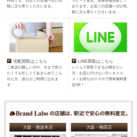
時間でも、お近くの店舗へぜひ気
スピード査定、直接高価買取して
軽に立ち寄りくださいませ。
おります。お近くの店舗へぜひ気
軽に立ち寄りくださいませ。
宅配買取はこちら
LINE買取はこちら
ご来店の難しい方や、今まで売り
いくらで買取できるか聞きたい
たくても忙しくてあきらめてこら
方。お店に行けない方へオスス
れた方、誰もがご利用になれま
メ！お持ちのスマホで簡単無料査
す。
定OK！
大阪・難波本店
大阪・梅田店