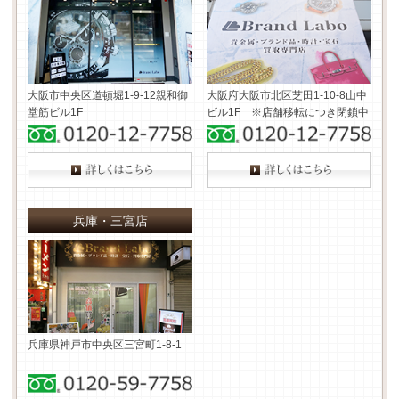
大阪市中央区道頓堀1-9-12
親和御
大阪府大阪市北区芝田1-10-8
山中
堂筋ビル1F
ビル1F ※店舗移転につき閉鎖中
兵庫・三宮店
兵庫県神戸市中央区三宮町1-8-1