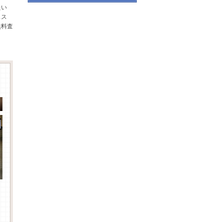
たい
スス
無料査