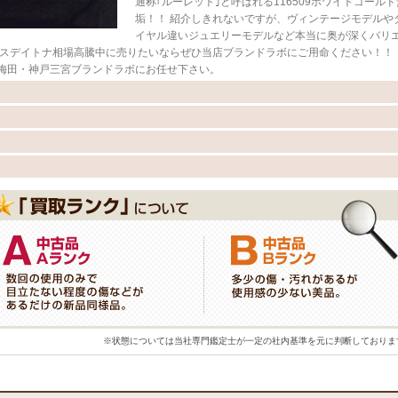
通称｢ルーレット｣と呼ばれる116509ホワイトゴールド
垢！！ 紹介しきれないですが、ヴィンテージモデルや
イヤル違いジュエリーモデルなど本当に奥が深くバリ
クスデイトナ相場高騰中に売りたいならぜひ当店ブランドラボにご用命ください！！ 
梅田・神戸三宮ブランドラボにお任せ下さい。
※状態については当社専門鑑定士が一定の社内基準を元に判断しておりま