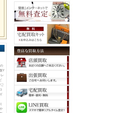
込の
盤Y
ンレ
ビ
がご
ロ
ズ
ミ
や