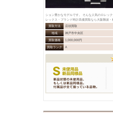
ション豊かなモデルです。 そんな人気のロレッ
レックス・ブランド時計高価買取なら大阪難波・
買取方法
店頭買取
地域
神戸市中央区
買取価格
1,000,000円
買取ランク
A