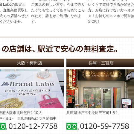
d Laboの鑑定士
ご来店の難しい方や、今まで売り
いくらで買取できるか聞き
、直接高価買取し
たくても忙しくてあきらめてこら
方。お店に行けない方へオ
近くの店舗へぜひ
れた方、誰もがご利用になれま
メ！お持ちのスマホで簡単
くださいませ。
す。
定OK！
大阪・梅田店
兵庫・三宮店
阪府大阪市北区芝田1-10-8
兵庫県神戸市中央区三宮町1-8-1
中ビル1F ※店舗移転につき閉鎖中