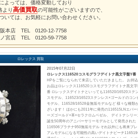
によっては、価格変動しており
高価買取
格より
の可能性がございますので、
ついては、お気軽にお問い合わせください。
阪本店 TEL 0120-12-7758
ノ宮店 TEL 0120-59-7758
ロレックス 買取
2015年07月22日
ロレックス116520コスモグラフデイトナ黒文字盤Y番
HPをご覧になられて来店していただきました。 お持
お品はロレックス116520コスモグラフデイトナ黒文字
番 ロレックスデイトナといっても116520/16520ステ
スモデル、116523/16523ステンレス×ゴールドのコン
モデル、116528/16528金無垢モデルなど 様々な種類
ざいます！ ほかにも2011年に発売の116515LNエバー
ーズゴールド×革×セラクロムベゼル、 デイトナシリー
誕生50周年のアニバーサリーモデルとして発売された
116506プラチナ950無垢モデル それ以外にも将来プレ
アムモデルになる可能性の高いデイトナビーチ116519