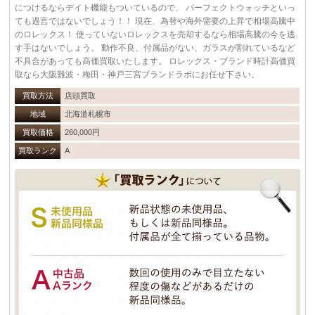
につけるならデイト機能もついているので、 パーフェクトウォッチといっ
ても過言ではないでしょう！！ 現在、為替や海外需要の上昇で相場高騰中
のロレックス！ 使っていないロレックスを売却するなら相場高騰の今を逃
す手はないでしょう。 動作不良、付属品がない、ガラスが割れているなど
不具合があっても高価買取いたします。 ロレックス・ブランド時計高価買
取なら大阪難波・梅田・神戸三宮ブランドラボにお任せ下さい。
買取方法
店頭買取
地域
北海道札幌市
買取価格
260,000円
買取ランク
A