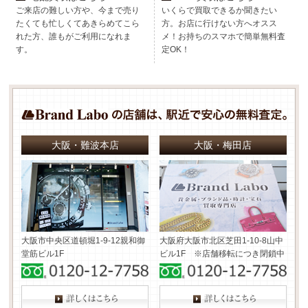
ご来店の難しい方や、今まで売り
いくらで買取できるか聞きたい
たくても忙しくてあきらめてこら
方。お店に行けない方へオスス
れた方、誰もがご利用になれま
メ！お持ちのスマホで簡単無料査
す。
定OK！
大阪・難波本店
大阪・梅田店
大阪市中央区道頓堀1-9-12
親和御
大阪府大阪市北区芝田1-10-8
山中
堂筋ビル1F
ビル1F ※店舗移転につき閉鎖中