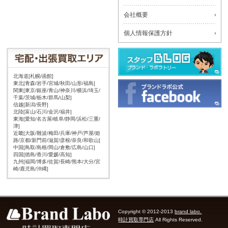
会社概要
個人情報保護方針
北海道[札幌/函館]
東北[青森/岩手/宮城/秋田/山形/福島]
関東[東京/銀座/青山/神奈川/横浜/埼玉/
千葉/茨城/栃木/群馬/山梨]
信越[新潟/長野]
北陸[富山/石川/金沢/福井]
東海[愛知/名古屋/岐阜/静岡/浜松/三重/
津]
近畿[大阪/難波/梅田/兵庫/神戸/芦屋/姫
路/京都/新門前/滋賀/彦根/奈良/和歌山]
中国[鳥取/島根/岡山/倉敷/広島/山口]
四国[徳島/香川/愛媛/高知]
九州[福岡/博多/佐賀/長崎/熊本/大分/宮
崎/鹿児島/沖縄]
Copyright © 2012-2013
brand labo.
時計買取専門店
All Rights Reserved.