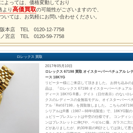
によっては、価格変動しており
高価買取
格より
の可能性がございますので、
ついては、お気軽にお問い合わせください。
阪本店 TEL 0120-12-7758
ノ宮店 TEL 0120-59-7758
ロレックス 買取
2017年05月10日
ロレックス 67198 買取 オイスターパーペチュアル レ
ース 18KYG
リピーター様にご来店して頂きました。 お持ち込みの
品は、『ロレックス 67198 オイスターパーペチュアル
ディース 18KYG R番』 デイト（日付表示）のないロ
クスのレディースの金無垢モデル、オイスターパーペ
アル「Ref.67198」を買取致しました。 こちらの6719
シリアルはR番（1987～88年頃製造）で、18KYG製の
ュビリーブレスレットは中空の仕様です。 コンディシ
ンはブレスレットに伸びや、ベゼルに傷、ガラスに欠
どがありましたが、約30年前の時計としては決して悪