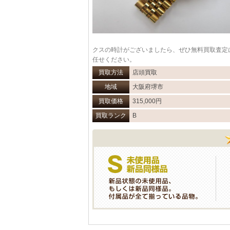
クスの時計がございましたら、ぜひ無料買取査定
任せください。
買取方法
店頭買取
地域
大阪府堺市
買取価格
315,000円
買取ランク
B