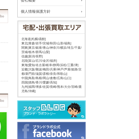
会社概要
個人情報保護方針
北海道[札幌/函館]
東北[青森/岩手/宮城/秋田/山形/福島]
関東[東京/銀座/青山/神奈川/横浜/埼玉/千葉/
茨城/栃木/群馬/山梨]
信越[新潟/長野]
北陸[富山/石川/金沢/福井]
東海[愛知/名古屋/岐阜/静岡/浜松/三重/津]
近畿[大阪/難波/梅田/兵庫/神戸/芦屋/姫路/京
都/新門前/滋賀/彦根/奈良/和歌山]
中国[鳥取/島根/岡山/倉敷/広島/山口]
四国[徳島/香川/愛媛/高知]
九州[福岡/博多/佐賀/長崎/熊本/大分/宮崎/鹿
児島/沖縄]