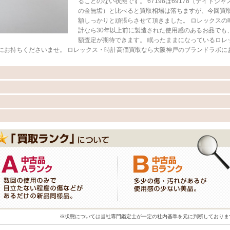
ることのない状態です。 67198は69178（デイトジャ
の金無垢）と比べると買取相場は落ちますが、今回買
額しっかりと頑張らさせて頂きました。 ロレックスの
計なら30年以上前に製造された使用感のあるお品でも
額査定が期待できます。 眠ったままになっているロレ
にお持ちくださいませ。 ロレックス・時計高価買取なら大阪神戸のブランドラボに
※状態については当社専門鑑定士が一定の社内基準を元に判断しておりま