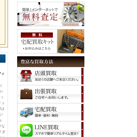
ディ
お
 レ
レッ
チュ
8は
ジ
ョ
けな
すぎ