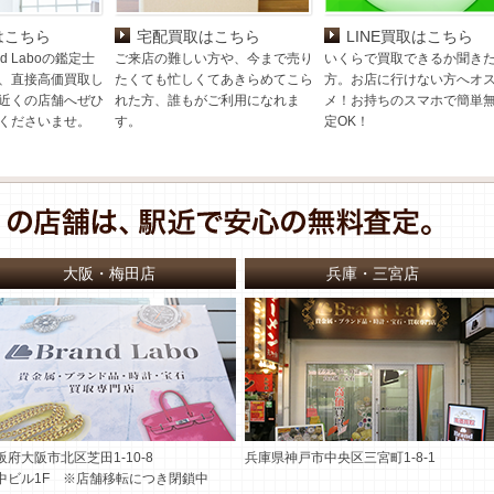
はこちら
宅配買取はこちら
LINE買取はこちら
d Laboの鑑定士
ご来店の難しい方や、今まで売り
いくらで買取できるか聞き
、直接高価買取し
たくても忙しくてあきらめてこら
方。お店に行けない方へオ
近くの店舗へぜひ
れた方、誰もがご利用になれま
メ！お持ちのスマホで簡単
くださいませ。
す。
定OK！
大阪・梅田店
兵庫・三宮店
阪府大阪市北区芝田1-10-8
兵庫県神戸市中央区三宮町1-8-1
中ビル1F ※店舗移転につき閉鎖中