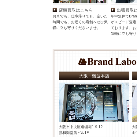
店頭買取はこちら
出張買取
お車でも、仕事帰りでも、空いた
年中無休でBran
時間でも、お近くの店舗へぜひ気
がスピード査定
軽に立ち寄りくださいませ。
ております。お
気軽に立ち寄り
大阪・難波本店
大阪市中央区道頓堀1-9-12
大
親和御堂筋ビル1F
山