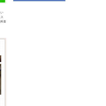
たい
スス
無料査