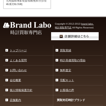
九州[福岡/博多/佐賀/長崎/熊本/大分/宮
崎/鹿児島/沖縄]
Copyright © 2012-2013
brand labo.
時計買取専門店
All Rights Reserved.
トップページ
買取実績
よくある質問
時計高価買取の理由
お問い合わせ
無料査定
会社概要
宅配キット
個人情報保護方針
お客様の声
店舗案内
買取対応時計ブランド