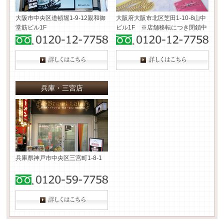
大阪市中央区道頓堀1-9-12
親和御
大阪府大阪市北区芝田1-10-8
山中
堂筋ビル1F
ビル1F ※店舗移転につき閉鎖中
兵庫・三宮店
兵庫県神戸市中央区三宮町1-8-1