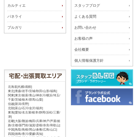
カルティエ
スタッフブログ
パネライ
よくある質問
ブルガリ
お問い合わせ
お客様の声
会社概要
個人情報保護方針
北海道[札幌/函館]
東北[青森/岩手/宮城/秋田/山形/福島]
関東[東京/銀座/青山/神奈川/横浜/埼玉/
千葉/茨城/栃木/群馬/山梨]
信越[新潟/長野]
北陸[富山/石川/金沢/福井]
東海[愛知/名古屋/岐阜/静岡/浜松/三重/
津]
近畿[大阪/難波/梅田/兵庫/神戸/芦屋/姫
路/京都/新門前/滋賀/彦根/奈良/和歌山]
中国[鳥取/島根/岡山/倉敷/広島/山口]
四国[徳島/香川/愛媛/高知]