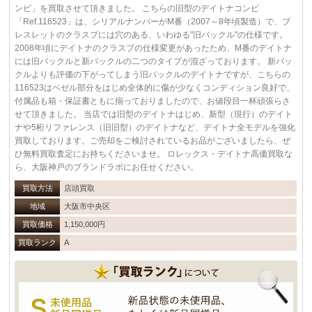
ンビ」を買取させて頂きました。 こちらの旧型のデイトナコンビ
「Ref.116523」は、シリアルナンバーがM番（2007～8年頃製造）で、ブ
レスレットのクラスプには穴のある、いわゆる"旧バックル"の仕様です。
2008年頃にデイトナのクラスプの仕様変更があったため、M番のデイトナ
には旧バックルと新バックルの二つのタイプが混ざっております。 新バッ
クルよりも評価の下がってしまう旧バックルのデイトナですが、こちらの
116523はベゼル部分をはじめ全体的に傷が少なくコンディション良好で、
付属品も箱・保証書ともに揃っておりましたので、お値段目一杯頑張らさ
せて頂きました。 当店では旧型のデイトナはじめ、新型（現行）のデイト
ナや5桁リファレンス（旧旧型）のデイトナなど、デイトナ全モデルを強化
買取しております。ご売却をご検討されているお品がございましたら、ぜ
ひ無料買取査定にお持ちくださいませ。 ロレックス・デイトナ高価買取な
ら、大阪神戸のブランドラボにお任せください。
買取方法
店頭買取
地域
大阪市中央区
買取価格
1,150,000円
買取ランク
A