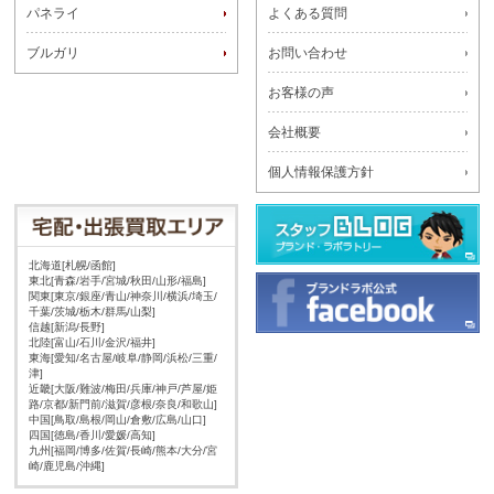
パネライ
よくある質問
ブルガリ
お問い合わせ
お客様の声
会社概要
個人情報保護方針
北海道[札幌/函館]
東北[青森/岩手/宮城/秋田/山形/福島]
関東[東京/銀座/青山/神奈川/横浜/埼玉/
千葉/茨城/栃木/群馬/山梨]
信越[新潟/長野]
北陸[富山/石川/金沢/福井]
東海[愛知/名古屋/岐阜/静岡/浜松/三重/
津]
近畿[大阪/難波/梅田/兵庫/神戸/芦屋/姫
路/京都/新門前/滋賀/彦根/奈良/和歌山]
中国[鳥取/島根/岡山/倉敷/広島/山口]
四国[徳島/香川/愛媛/高知]
九州[福岡/博多/佐賀/長崎/熊本/大分/宮
崎/鹿児島/沖縄]