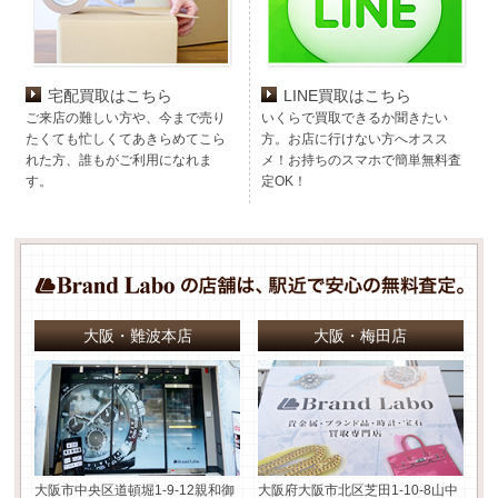
宅配買取はこちら
LINE買取はこちら
ご来店の難しい方や、今まで売り
いくらで買取できるか聞きたい
たくても忙しくてあきらめてこら
方。お店に行けない方へオスス
れた方、誰もがご利用になれま
メ！お持ちのスマホで簡単無料査
す。
定OK！
大阪・難波本店
大阪・梅田店
大阪市中央区道頓堀1-9-12
親和御
大阪府大阪市北区芝田1-10-8
山中