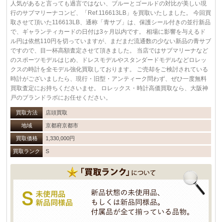
人気があると言っても過言ではない、ブルーとゴールドの対比が美しい現
行のサブマリーナコンビ、「Ref.116613LB」を買取いたしました。 今回買
取させて頂いた116613LB、通称「青サブ」は、保護シール付きの並行新品
で、ギャランティカードの日付は3ヶ月以内です。 相場に影響を与えるド
ル円は依然110円を切っていますが、まだまだ流通数の少ない新品の青サブ
ですので、目一杯高額査定させて頂きました。 当店ではサブマリーナなど
のスポーツモデルはじめ、ドレスモデルやスタンダードモデルなどロレッ
クスの時計を全モデル強化買取しております。 ご売却をご検討されている
時計がございましたら、現行・旧型・アンティーク問わず、ぜひ一度無料
買取査定にお持ちくださいませ。 ロレックス・時計高価買取なら、大阪神
戸のブランドラボにお任せください。
買取方法
店頭買取
地域
京都府京都市
買取価格
1,330,000円
買取ランク
S