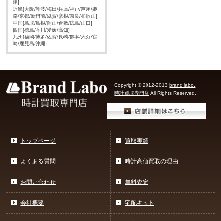
津]
近畿[大阪/難波/梅田/兵庫/神戸/芦屋/姫
路/京都/新門前/滋賀/彦根/奈良/和歌山]
中国[鳥取/島根/岡山/倉敷/広島/山口]
四国[徳島/香川/愛媛/高知]
九州[福岡/博多/佐賀/長崎/熊本/大分/宮
崎/鹿児島/沖縄]
Copyright © 2012-2013
brand labo.
時計買取専門店
All Rights Reserved.
トップページ
買取実績
よくある質問
時計高価買取の理由
お問い合わせ
無料査定
会社概要
宅配キット