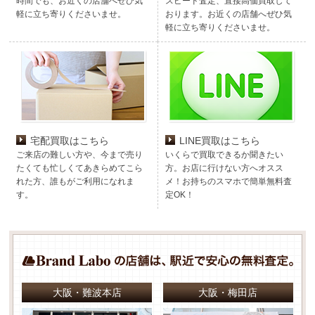
時間でも、お近くの店舗へぜひ気
スピード査定、直接高価買取して
軽に立ち寄りくださいませ。
おります。お近くの店舗へぜひ気
軽に立ち寄りくださいませ。
宅配買取はこちら
LINE買取はこちら
ご来店の難しい方や、今まで売り
いくらで買取できるか聞きたい
たくても忙しくてあきらめてこら
方。お店に行けない方へオスス
れた方、誰もがご利用になれま
メ！お持ちのスマホで簡単無料査
す。
定OK！
大阪・難波本店
大阪・梅田店