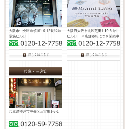
大阪市中央区道頓堀1-9-12
親和御
大阪府大阪市北区芝田1-10-8
山中
堂筋ビル1F
ビル1F ※店舗移転につき閉鎖中
兵庫・三宮店
兵庫県神戸市中央区三宮町1-8-1