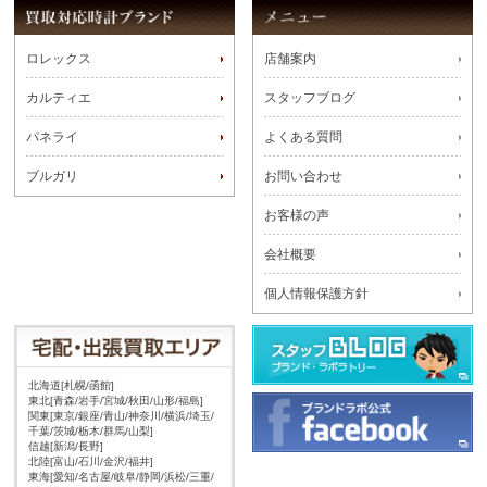
ロレックス
店舗案内
カルティエ
スタッフブログ
パネライ
よくある質問
ブルガリ
お問い合わせ
お客様の声
会社概要
個人情報保護方針
北海道[札幌/函館]
東北[青森/岩手/宮城/秋田/山形/福島]
関東[東京/銀座/青山/神奈川/横浜/埼玉/
千葉/茨城/栃木/群馬/山梨]
信越[新潟/長野]
北陸[富山/石川/金沢/福井]
東海[愛知/名古屋/岐阜/静岡/浜松/三重/