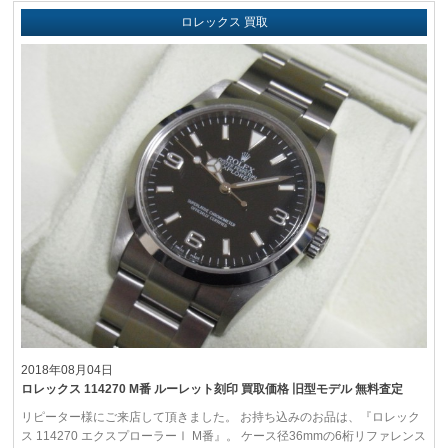
ロレックス 買取
2018年08月04日
ロレックス 114270 M番 ルーレット刻印 買取価格 旧型モデル 無料査定
リピーター様にご来店して頂きました。 お持ち込みのお品は、『ロレック
ス 114270 エクスプローラーⅠ M番』。 ケース径36mmの6桁リファレンス