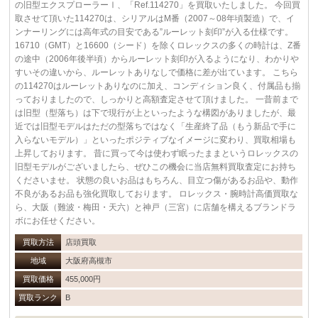
の旧型エクスプローラーⅠ、「Ref.114270」を買取いたしました。 今回買
取させて頂いた114270は、シリアルはM番（2007～08年頃製造）で、イ
ンナーリングには高年式の目安である”ルーレット刻印”が入る仕様です。
16710（GMT）と16600（シード）を除くロレックスの多くの時計は、Z番
の途中（2006年後半頃）からルーレット刻印が入るようになり、わかりや
すいその違いから、ルーレットありなしで価格に差が出ています。 こちら
の114270はルーレットありなのに加え、コンディション良く、付属品も揃
っておりましたので、しっかりと高額査定させて頂けました。 一昔前まで
は旧型（型落ち）は下で現行が上といったような構図がありましたが、最
近では旧型モデルはただの型落ちではなく「生産終了品（もう新品で手に
入らないモデル）」といったポジティブなイメージに変わり、買取相場も
上昇しております。 昔に買って今は使わず眠ったままというロレックスの
旧型モデルがございましたら、ぜひこの機会に当店無料買取査定にお持ち
くださいませ。 状態の良いお品はもちろん、目立つ傷があるお品や、動作
不良があるお品も強化買取しております。 ロレックス・腕時計高価買取な
ら、大阪（難波・梅田・天六）と神戸（三宮）に店舗を構えるブランドラ
ボにお任せください。
買取方法
店頭買取
地域
大阪府高槻市
買取価格
455,000円
買取ランク
B