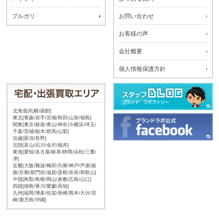
ブルガリ
お問い合わせ
お客様の声
会社概要
個人情報保護方針
北海道[札幌/函館]
東北[青森/岩手/宮城/秋田/山形/福島]
関東[東京/銀座/青山/神奈川/横浜/埼玉/
千葉/茨城/栃木/群馬/山梨]
信越[新潟/長野]
北陸[富山/石川/金沢/福井]
東海[愛知/名古屋/岐阜/静岡/浜松/三重/
津]
近畿[大阪/難波/梅田/兵庫/神戸/芦屋/姫
路/京都/新門前/滋賀/彦根/奈良/和歌山]
中国[鳥取/島根/岡山/倉敷/広島/山口]
四国[徳島/香川/愛媛/高知]
九州[福岡/博多/佐賀/長崎/熊本/大分/宮
崎/鹿児島/沖縄]