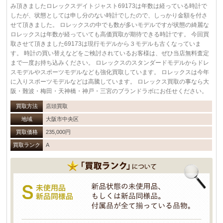
み頂きましたロレックスデイトジャスト69173は年数は経っている時計で
したが、状態としては申し分のない時計でしたので、しっかり金額を付さ
せて頂きました。 ロレックスの中でも数が多いモデルですが状態の綺麗な
ロレックスは年数が経っていても高価買取が期待できる時計です。 今回買
取させて頂きました69173は現行モデルから３モデルも古くなっていま
す。 時計の買い替えなどをご検討されているお客様は、ぜひ当店無料査定
まで一度お持ち込みください。 ロレックスのスタンダードモデルからドレ
スモデルやスポーツモデルなども強化買取しています。 ロレックスは今年
に入りスポーツモデルなどは高騰しています。 ロレックス買取の事なら大
阪・難波・梅田・天神橋・神戸・三宮のブランドラボにお任せください。
買取方法
店頭買取
地域
大阪市中央区
買取価格
235,000円
買取ランク
A