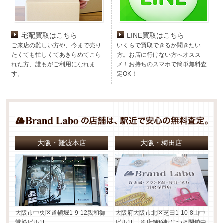
宅配買取はこちら
LINE買取はこちら
ご来店の難しい方や、今まで売り
いくらで買取できるか聞きたい
たくても忙しくてあきらめてこら
方。お店に行けない方へオスス
れた方、誰もがご利用になれま
メ！お持ちのスマホで簡単無料査
す。
定OK！
大阪・難波本店
大阪・梅田店
大阪市中央区道頓堀1-9-12
親和御
大阪府大阪市北区芝田1-10-8
山中
堂筋ビル1F
ビル1F ※店舗移転につき閉鎖中