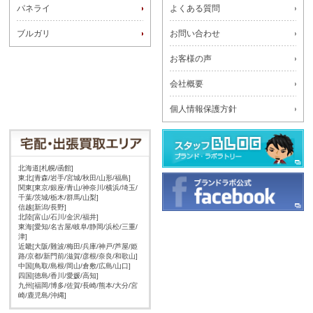
パネライ
よくある質問
ブルガリ
お問い合わせ
お客様の声
会社概要
個人情報保護方針
北海道[札幌/函館]
東北[青森/岩手/宮城/秋田/山形/福島]
関東[東京/銀座/青山/神奈川/横浜/埼玉/
千葉/茨城/栃木/群馬/山梨]
信越[新潟/長野]
北陸[富山/石川/金沢/福井]
東海[愛知/名古屋/岐阜/静岡/浜松/三重/
津]
近畿[大阪/難波/梅田/兵庫/神戸/芦屋/姫
路/京都/新門前/滋賀/彦根/奈良/和歌山]
中国[鳥取/島根/岡山/倉敷/広島/山口]
四国[徳島/香川/愛媛/高知]
九州[福岡/博多/佐賀/長崎/熊本/大分/宮
崎/鹿児島/沖縄]