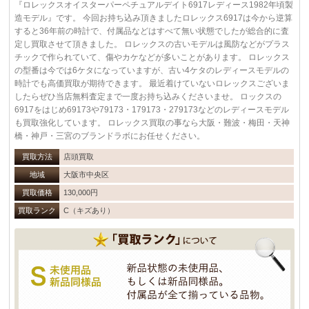
『ロレックスオイスターパーペチュアルデイト6917レディース1982年頃製
造モデル』です。 今回お持ち込み頂きましたロレックス6917は今から逆算
すると36年前の時計で、付属品などはすべて無い状態でしたが総合的に査
定し買取させて頂きました。 ロレックスの古いモデルは風防などがプラス
チックで作られていて、傷やカケなどが多いことがあります。 ロレックス
の型番は今では6ケタになっていますが、古い4ケタのレディースモデルの
時計でも高価買取が期待できます。 最近着けていないロレックスございま
したらぜひ当店無料査定まで一度お持ち込みくださいませ。 ロックスの
6917をはじめ69173や79173・179173・279173などのレディースモデル
も買取強化しています。 ロレックス買取の事なら大阪・難波・梅田・天神
橋・神戸・三宮のブランドラボにお任せください。
買取方法
店頭買取
地域
大阪市中央区
買取価格
130,000円
買取ランク
C（キズあり）