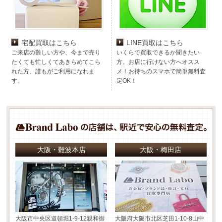
宅配買取はこちら
LINE買取はこちら
ご来店の難しい方や、今まで売り
いくらで買取できるか聞きたい
たくても忙しくてあきらめてこら
方。お店に行けない方へオスス
れた方、誰もがご利用になれま
メ！お持ちのスマホで簡単無料査
す。
定OK！
大阪・難波本店
大阪・梅田店
大阪市中央区道頓堀1-9-12
親和御
大阪府大阪市北区芝田1-10-8
山中