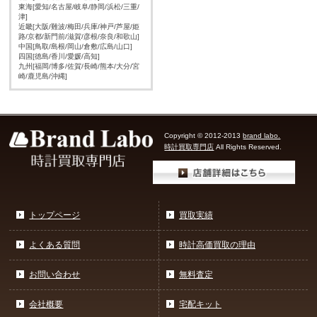
東海[愛知/名古屋/岐阜/静岡/浜松/三重/
津]
近畿[大阪/難波/梅田/兵庫/神戸/芦屋/姫
路/京都/新門前/滋賀/彦根/奈良/和歌山]
中国[鳥取/島根/岡山/倉敷/広島/山口]
四国[徳島/香川/愛媛/高知]
九州[福岡/博多/佐賀/長崎/熊本/大分/宮
崎/鹿児島/沖縄]
Copyright © 2012-2013
brand labo.
時計買取専門店
All Rights Reserved.
トップページ
買取実績
よくある質問
時計高価買取の理由
お問い合わせ
無料査定
会社概要
宅配キット