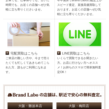
お車でも、仕事帰りでも、空いた
年中無休でBrand Laboの鑑定士が
時間でも、お近くの店舗へぜひ気
スピード査定、直接高価買取して
軽に立ち寄りくださいませ。
おります。お近くの店舗へぜひ気
軽に立ち寄りくださいませ。
宅配買取はこちら
LINE買取はこちら
ご来店の難しい方や、今まで売り
いくらで買取できるか聞きたい
たくても忙しくてあきらめてこら
方。お店に行けない方へオスス
れた方、誰もがご利用になれま
メ！お持ちのスマホで簡単無料査
す。
定OK！
大阪・難波本店
大阪・梅田店