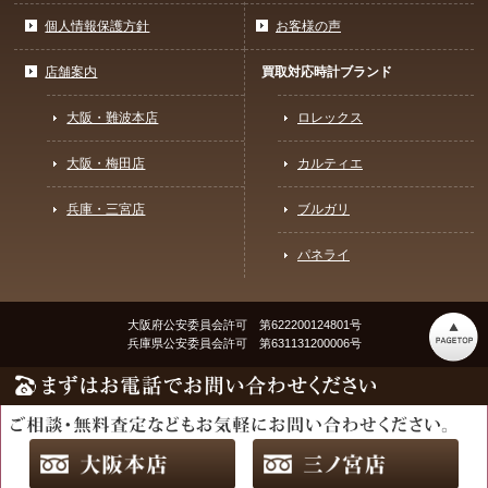
個人情報保護方針
お客様の声
店舗案内
買取対応時計ブランド
大阪・難波本店
ロレックス
大阪・梅田店
カルティエ
兵庫・三宮店
ブルガリ
パネライ
大阪府公安委員会許可 第622200124801号
兵庫県公安委員会許可 第631131200006号