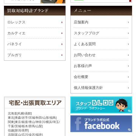
ロレックス
店舗案内
カルティエ
スタッフブログ
パネライ
よくある質問
ブルガリ
お問い合わせ
お客様の声
会社概要
個人情報保護方針
北海道[札幌/函館]
東北[青森/岩手/宮城/秋田/山形/福島]
関東[東京/銀座/青山/神奈川/横浜/埼玉/
千葉/茨城/栃木/群馬/山梨]
信越[新潟/長野]
北陸[富山/石川/金沢/福井]