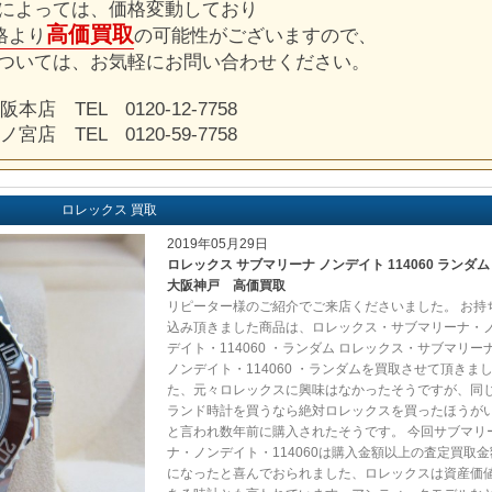
によっては、価格変動しており
高価買取
格より
の可能性がございますので、
ついては、お気軽にお問い合わせください。
阪本店 TEL 0120-12-7758
ノ宮店 TEL 0120-59-7758
ロレックス 買取
2019年05月29日
ロレックス サブマリーナ ノンデイト 114060 ランダ
大阪神戸 高価買取
リピーター様のご紹介でご来店くださいました。 お持
込み頂きました商品は、ロレックス・サブマリーナ・
デイト・114060 ・ランダム ロレックス・サブマリー
ノンデイト・114060 ・ランダムを買取させて頂きま
た、元々ロレックスに興味はなかったそうですが、同
ランド時計を買うなら絶対ロレックスを買ったほうが
と言われ数年前に購入されたそうです。 今回サブマリ
ナ・ノンデイト・114060は購入金額以上の査定買取金
になったと喜んでおられました、ロレックスは資産価