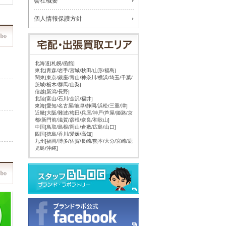
会社概要
個人情報保護方針
北海道[札幌/函館]
東北[青森/岩手/宮城/秋田/山形/福島]
関東[東京/銀座/青山/神奈川/横浜/埼玉/千葉/
茨城/栃木/群馬/山梨]
信越[新潟/長野]
北陸[富山/石川/金沢/福井]
東海[愛知/名古屋/岐阜/静岡/浜松/三重/津]
近畿[大阪/難波/梅田/兵庫/神戸/芦屋/姫路/京
都/新門前/滋賀/彦根/奈良/和歌山]
中国[鳥取/島根/岡山/倉敷/広島/山口]
四国[徳島/香川/愛媛/高知]
九州[福岡/博多/佐賀/長崎/熊本/大分/宮崎/鹿
児島/沖縄]