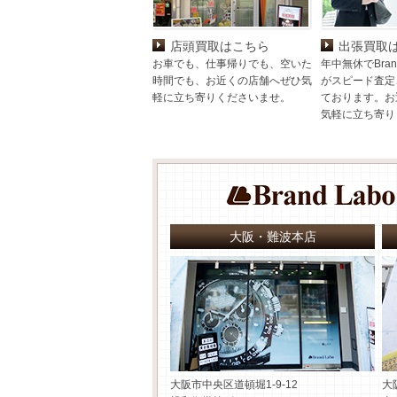
店頭買取はこちら
出張買取
お車でも、仕事帰りでも、空いた
年中無休でBran
時間でも、お近くの店舗へぜひ気
がスピード査定
軽に立ち寄りくださいませ。
ております。お
気軽に立ち寄り
大阪・難波本店
大阪市中央区道頓堀1-9-12
大