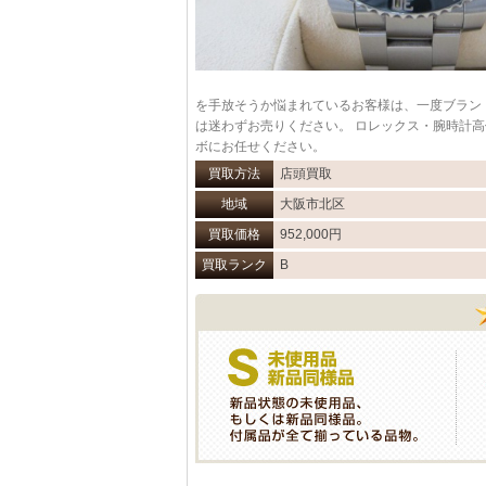
を手放そうか悩まれているお客様は、一度ブラン
は迷わずお売りください。 ロレックス・腕時計
ボにお任せください。
買取方法
店頭買取
地域
大阪市北区
買取価格
952,000円
買取ランク
B