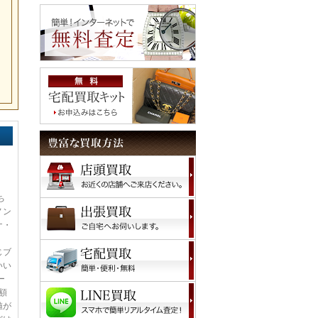
ム
ち
ノン
ナ・
し
じブ
いい
ー
額
値が