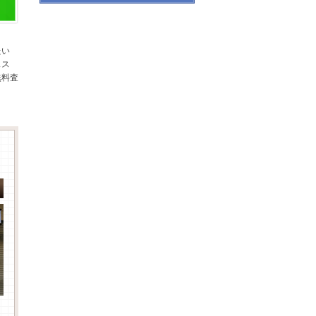
たい
スス
無料査