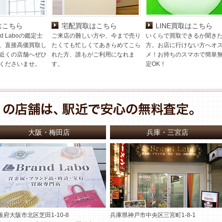
はこちら
宅配買取はこちら
LINE買取はこちら
d Laboの鑑定士
ご来店の難しい方や、今まで売り
いくらで買取できるか聞き
、直接高価買取し
たくても忙しくてあきらめてこら
方。お店に行けない方へオ
近くの店舗へぜひ
れた方、誰もがご利用になれま
メ！お持ちのスマホで簡単
くださいませ。
す。
定OK！
大阪・梅田店
兵庫・三宮店
阪府大阪市北区芝田1-10-8
兵庫県神戸市中央区三宮町1-8-1