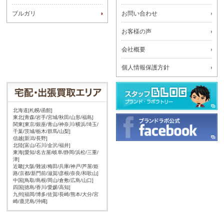
ブルガリ
お問い合わせ
お客様の声
会社概要
個人情報保護方針
北海道[札幌/函館]
東北[青森/岩手/宮城/秋田/山形/福島]
関東[東京/銀座/青山/神奈川/横浜/埼玉/
千葉/茨城/栃木/群馬/山梨]
信越[新潟/長野]
北陸[富山/石川/金沢/福井]
東海[愛知/名古屋/岐阜/静岡/浜松/三重/
津]
近畿[大阪/難波/梅田/兵庫/神戸/芦屋/姫
路/京都/新門前/滋賀/彦根/奈良/和歌山]
中国[鳥取/島根/岡山/倉敷/広島/山口]
四国[徳島/香川/愛媛/高知]
九州[福岡/博多/佐賀/長崎/熊本/大分/宮
崎/鹿児島/沖縄]