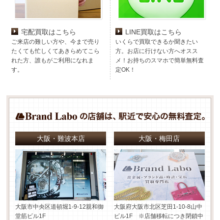
宅配買取はこちら
LINE買取はこちら
ご来店の難しい方や、今まで売り
いくらで買取できるか聞きたい
たくても忙しくてあきらめてこら
方。お店に行けない方へオスス
れた方、誰もがご利用になれま
メ！お持ちのスマホで簡単無料査
す。
定OK！
大阪・難波本店
大阪・梅田店
大阪市中央区道頓堀1-9-12
親和御
大阪府大阪市北区芝田1-10-8
山中
堂筋ビル1F
ビル1F ※店舗移転につき閉鎖中