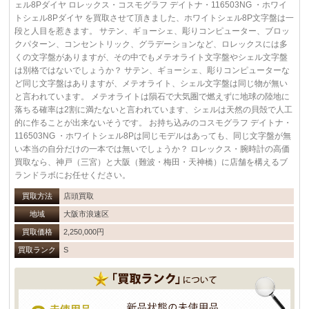
ェル8Pダイヤ ロレックス・コスモグラフ デイトナ・116503NG ・ホワイ
トシェル8Pダイヤ を買取させて頂きました、ホワイトシェル8P文字盤は一
段と人目を惹きます。 サテン、ギョーシェ、彫りコンピューター、ブロッ
クパターン、コンセントリック、グラデーションなど、ロレックスには多
くの文字盤がありますが、その中でもメテオライト文字盤やシェル文字盤
は別格ではないでしょうか？ サテン、ギョーシェ、彫りコンピューターな
ど同じ文字盤はありますが、メテオライト、シェル文字盤は同じ物が無い
と言われています。 メテオライトは隕石で大気圏で燃えずに地球の陸地に
落ちる確率は2割に満たないと言われています、シェルは天然の貝殻で人工
的に作ることが出来ないそうです。 お持ち込みのコスモグラフ デイトナ・
116503NG ・ホワイトシェル8Pは同じモデルはあっても、同じ文字盤が無
い本当の自分だけの一本では無いでしょうか？ ロレックス・腕時計の高価
買取なら、神戸（三宮）と大阪（難波・梅田・天神橋）に店舗を構えるブ
ランドラボにお任せください。
買取方法
店頭買取
地域
大阪市浪速区
買取価格
2,250,000円
買取ランク
S