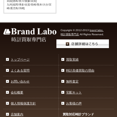
四国[徳島/香川/愛媛/高知]
九州[福岡/博多/佐賀/長崎/熊本/大分/宮
崎/鹿児島/沖縄]
Copyright © 2012-2013
brand labo.
時計買取専門店
All Rights Reserved.
トップページ
買取実績
よくある質問
時計高価買取の理由
お問い合わせ
無料査定
会社概要
宅配キット
個人情報保護方針
お客様の声
店舗案内
買取対応時計ブランド