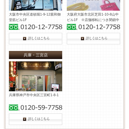
大阪市中央区道頓堀1-9-12
親和御
大阪府大阪市北区芝田1-10-8
山中
堂筋ビル1F
ビル1F ※店舗移転につき閉鎖中
兵庫・三宮店
兵庫県神戸市中央区三宮町1-8-1