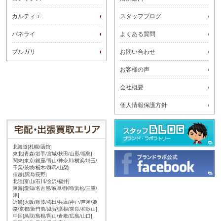
カルティエ
スタッフブログ
パネライ
よくある質問
ブルガリ
お問い合わせ
お客様の声
会社概要
個人情報保護方針
北海道[札幌/函館]
東北[青森/岩手/宮城/秋田/山形/福島]
関東[東京/銀座/青山/神奈川/横浜/埼玉/
千葉/茨城/栃木/群馬/山梨]
信越[新潟/長野]
北陸[富山/石川/金沢/福井]
東海[愛知/名古屋/岐阜/静岡/浜松/三重/
津]
近畿[大阪/難波/梅田/兵庫/神戸/芦屋/姫
路/京都/新門前/滋賀/彦根/奈良/和歌山]
中国[鳥取/島根/岡山/倉敷/広島/山口]