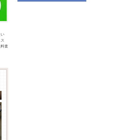
たい
スス
無料査