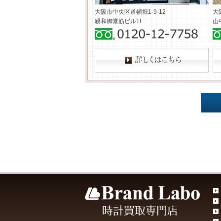
大阪市中央区道頓堀1-9-12
大
親和御堂筋ビル1F
山