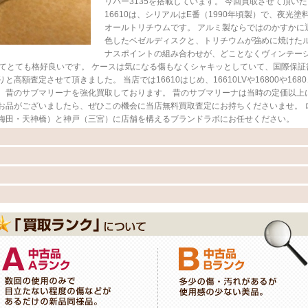
リバー3135を搭載しています。 今回買取させて頂いた
16610は、シリアルはE番（1990年頃製）で、夜光塗
オールトリチウムです。 アルミ製ならではのかすかに
色したベゼルディスクと、トリチウムが強めに焼けた
ナスポイントの組み合わせが、どことなくヴィンテー
いてとても格好良いです。 ケースは気になる傷もなくシャキッとしていて、国際保証
額査定させて頂きました。 当店では16610はじめ、16610LVや16800や1680
13など、昔のサブマリーナを強化買取しております。 昔のサブマリーナは当時の定価以上
お品がございましたら、ぜひこの機会に当店無料買取査定にお持ちくださいませ。 
梅田・天神橋）と神戸（三宮）に店舗を構えるブランドラボにお任せください。