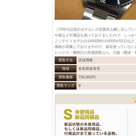
（70年代以前のモデル）の雰囲気も醸し出して
や箱など付属品も揃っておりましたので、しっかりと高
ノンデイトモデルの14060Mや14060や55
価格が高騰しておりますので、最近使っていない
レックス・腕時計の高価買取なら、大阪（難波・
買取方法
店頭買取
地域
奈良県奈良市
買取価格
750,000円
買取ランク
B