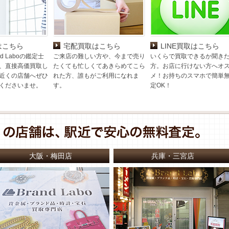
はこちら
宅配買取はこちら
LINE買取はこちら
d Laboの鑑定士
ご来店の難しい方や、今まで売り
いくらで買取できるか聞き
、直接高価買取し
たくても忙しくてあきらめてこら
方。お店に行けない方へオ
近くの店舗へぜひ
れた方、誰もがご利用になれま
メ！お持ちのスマホで簡単
くださいませ。
す。
定OK！
大阪・梅田店
兵庫・三宮店