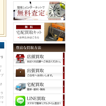
マリ
お
イ
サブ
。
造さ
セラ
製で
キャ