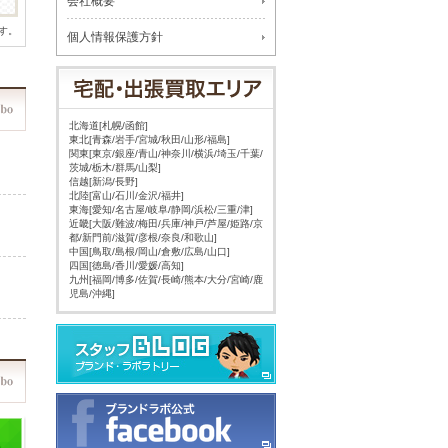
会社概要
す。
個人情報保護方針
北海道[札幌/函館]
東北[青森/岩手/宮城/秋田/山形/福島]
関東[東京/銀座/青山/神奈川/横浜/埼玉/千葉/
茨城/栃木/群馬/山梨]
信越[新潟/長野]
北陸[富山/石川/金沢/福井]
東海[愛知/名古屋/岐阜/静岡/浜松/三重/津]
近畿[大阪/難波/梅田/兵庫/神戸/芦屋/姫路/京
都/新門前/滋賀/彦根/奈良/和歌山]
中国[鳥取/島根/岡山/倉敷/広島/山口]
四国[徳島/香川/愛媛/高知]
九州[福岡/博多/佐賀/長崎/熊本/大分/宮崎/鹿
児島/沖縄]