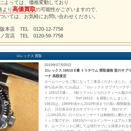
によっては、価格変動しており
高価買取
格より
の可能性がございますので、
ついては、お気軽にお問い合わせください。
阪本店 TEL 0120-12-7758
ノ宮店 TEL 0120-59-7758
ロレックス 買取
2019年07月05日
ロレックス 16610 E番 トリチウム 買取価格 昔のサブ
ーナ 高額査定
ホームページをご覧になってご来店くださいました。 
持ち込み頂いたお品は、『ロレックス サブマリーナデ
ト 16610 E番』。 5桁リファレンスのスティール製の
マリーナデイト、「Ref.16610」を買取いたしました
16610は、1989年頃から2010年頃までの長い期間製
れた、日付表示付きのサブマリーナです。 現行サブ
（116610LN）のベゼルインサートは耐蝕性に優れた
ミック製ですが、16610のベゼルインサートはアルミ
す。ムーブメントに関しては現行サブにも採用される