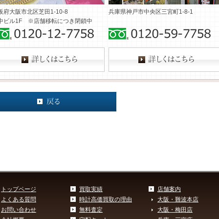
阪府大阪市北区芝田1-10-8
兵庫県神戸市中央区三宮町1-8-1
中ビル1F ※店舗移転につき閉鎖中
トップページ
買取実績
店舗案内
よくある質問
時計高価買取の理由
大阪・難波本店
お問い合わせ
無料査定
大阪・梅田店