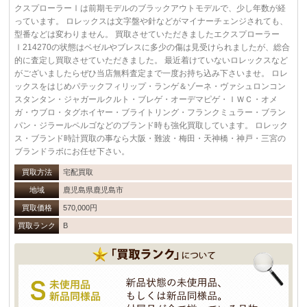
クスプローラーⅠは前期モデルのブラックアウトモデルで、少し年数が経
っています。 ロレックスは文字盤や針などがマイナーチェンジされても、
型番などは変わりません。 買取させていただきましたエクスプローラー
Ⅰ214270の状態はベゼルやブレスに多少の傷は見受けられましたが、総合
的に査定し買取させていただきました。 最近着けていないロレックスなど
がございましたらぜひ当店無料査定まで一度お持ち込み下さいませ。 ロレ
ックスをはじめパテックフィリップ・ランゲ＆ゾーネ・ヴァシュロンコン
スタンタン・ジャガールクルト・ブレゲ・オーデマピゲ・ＩＷＣ・オメ
ガ・ウブロ・タグホイヤー・ブライトリング・フランクミュラー・ブラン
パン・ジラールペルゴなどのブランド時も強化買取しています。 ロレック
ス・ブランド時計買取の事なら大阪・難波・梅田・天神橋・神戸・三宮の
ブランドラボにお任せ下さい。
買取方法
宅配買取
地域
鹿児島県鹿児島市
買取価格
570,000円
買取ランク
B