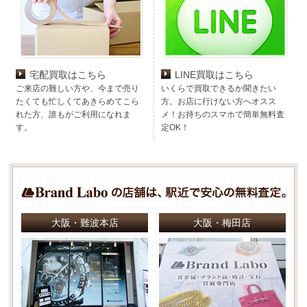
宅配買取はこちら
LINE買取はこちら
ご来店の難しい方や、今まで売り
いくらで買取できるか聞きたい
たくても忙しくてあきらめてこら
方。お店に行けない方へオスス
れた方、誰もがご利用になれま
メ！お持ちのスマホで簡単無料査
す。
定OK！
大阪・難波本店
大阪・梅田店