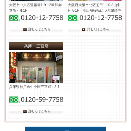
大阪市中央区道頓堀1-9-12
親和御
大阪府大阪市北区芝田1-10-8
山中
堂筋ビル1F
ビル1F ※店舗移転につき閉鎖中
兵庫・三宮店
兵庫県神戸市中央区三宮町1-8-1