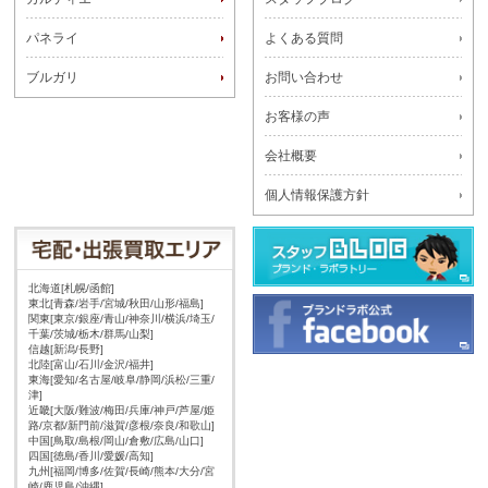
パネライ
よくある質問
ブルガリ
お問い合わせ
お客様の声
会社概要
個人情報保護方針
北海道[札幌/函館]
東北[青森/岩手/宮城/秋田/山形/福島]
関東[東京/銀座/青山/神奈川/横浜/埼玉/
千葉/茨城/栃木/群馬/山梨]
信越[新潟/長野]
北陸[富山/石川/金沢/福井]
東海[愛知/名古屋/岐阜/静岡/浜松/三重/
津]
近畿[大阪/難波/梅田/兵庫/神戸/芦屋/姫
路/京都/新門前/滋賀/彦根/奈良/和歌山]
中国[鳥取/島根/岡山/倉敷/広島/山口]
四国[徳島/香川/愛媛/高知]
九州[福岡/博多/佐賀/長崎/熊本/大分/宮
崎/鹿児島/沖縄]