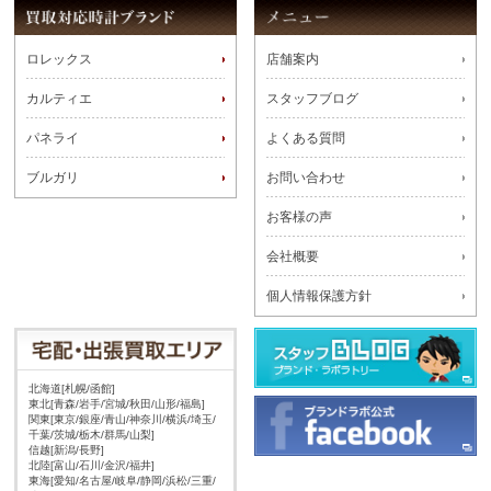
ロレックス
店舗案内
カルティエ
スタッフブログ
パネライ
よくある質問
ブルガリ
お問い合わせ
お客様の声
会社概要
個人情報保護方針
北海道[札幌/函館]
東北[青森/岩手/宮城/秋田/山形/福島]
関東[東京/銀座/青山/神奈川/横浜/埼玉/
千葉/茨城/栃木/群馬/山梨]
信越[新潟/長野]
北陸[富山/石川/金沢/福井]
東海[愛知/名古屋/岐阜/静岡/浜松/三重/