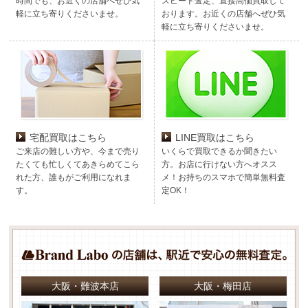
時間でも、お近くの店舗へぜひ気
スピード査定、直接高価買取して
軽に立ち寄りくださいませ。
おります。お近くの店舗へぜひ気
軽に立ち寄りくださいませ。
宅配買取はこちら
LINE買取はこちら
ご来店の難しい方や、今まで売り
いくらで買取できるか聞きたい
たくても忙しくてあきらめてこら
方。お店に行けない方へオスス
れた方、誰もがご利用になれま
メ！お持ちのスマホで簡単無料査
す。
定OK！
大阪・難波本店
大阪・梅田店