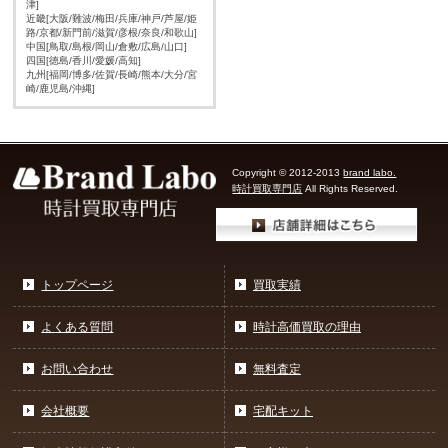
津]
近畿[大阪/難波/梅田/兵庫/神戸/芦屋/姫
路/京都/新門前/滋賀/彦根/奈良/和歌山]
中国[鳥取/島根/岡山/倉敷/広島/山口]
四国[徳島/香川/愛媛/高知]
九州[福岡/博多/佐賀/長崎/熊本/大分/宮
崎/鹿児島/沖縄]
Copyright © 2012-2013
brand labo.
時計買取専門店
All Rights Reserved.
トップページ
買取実績
よくある質問
時計高価買取の理由
お問い合わせ
無料査定
会社概要
宅配キット