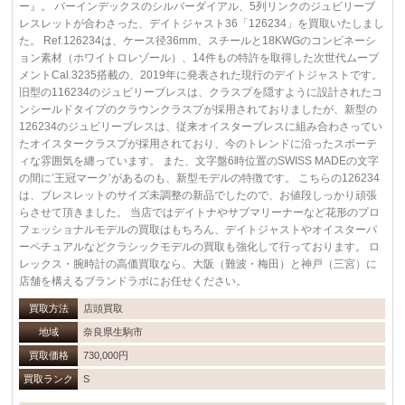
ー』。 バーインデックスのシルバーダイアル、5列リンクのジュビリーブ
レスレットが合わさった、デイトジャスト36「126234」を買取いたしまし
た。 Ref.126234は、ケース径36mm、スチールと18KWGのコンビネーシ
ョン素材（ホワイトロレゾール）、14件もの特許を取得した次世代ムーブ
メントCal.3235搭載の、2019年に発表された現行のデイトジャストです。
旧型の116234のジュビリーブレスは、クラスプを隠すように設計されたコ
ンシールドタイプのクラウンクラスプが採用されておりましたが、新型の
126234のジュビリーブレスは、従来オイスターブレスに組み合わさってい
たオイスタークラスプが採用されており、今のトレンドに沿ったスポーテ
ィな雰囲気を纏っています。 また、文字盤6時位置のSWISS MADEの文字
の間に’王冠マーク’があるのも、新型モデルの特徴です。 こちらの126234
は、ブレスレットのサイズ未調整の新品でしたので、お値段しっかり頑張
らさせて頂きました。 当店ではデイトナやサブマリーナーなど花形のプロ
フェッショナルモデルの買取はもちろん、デイトジャストやオイスターパ
ーペチュアルなどクラシックモデルの買取も強化して行っております。 ロ
レックス・腕時計の高価買取なら、大阪（難波・梅田）と神戸（三宮）に
店舗を構えるブランドラボにお任せください。
買取方法
店頭買取
地域
奈良県生駒市
買取価格
730,000円
買取ランク
S