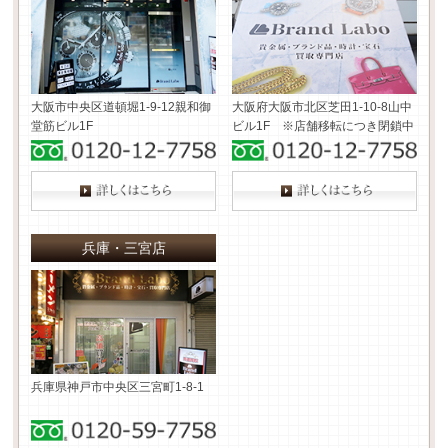
大阪市中央区道頓堀1-9-12
親和御
大阪府大阪市北区芝田1-10-8
山中
堂筋ビル1F
ビル1F ※店舗移転につき閉鎖中
兵庫・三宮店
兵庫県神戸市中央区三宮町1-8-1