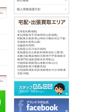
会社概要
個人情報保護方針
北海道[札幌/函館]
東北[青森/岩手/宮城/秋田/山形/福島]
関東[東京/銀座/青山/神奈川/横浜/埼玉/千葉/
茨城/栃木/群馬/山梨]
信越[新潟/長野]
北陸[富山/石川/金沢/福井]
東海[愛知/名古屋/岐阜/静岡/浜松/三重/津]
近畿[大阪/難波/梅田/兵庫/神戸/芦屋/姫路/京
都/新門前/滋賀/彦根/奈良/和歌山]
中国[鳥取/島根/岡山/倉敷/広島/山口]
四国[徳島/香川/愛媛/高知]
九州[福岡/博多/佐賀/長崎/熊本/大分/宮崎/鹿
児島/沖縄]