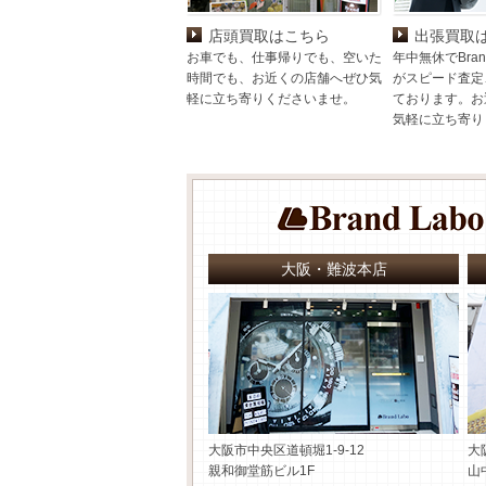
店頭買取はこちら
出張買取
お車でも、仕事帰りでも、空いた
年中無休でBran
時間でも、お近くの店舗へぜひ気
がスピード査定
軽に立ち寄りくださいませ。
ております。お
気軽に立ち寄り
大阪・難波本店
大阪市中央区道頓堀1-9-12
大
親和御堂筋ビル1F
山