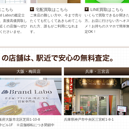
はこちら
宅配買取はこちら
LINE買取はこちら
d Laboの鑑定士
ご来店の難しい方や、今まで売り
いくらで買取できるか聞き
、直接高価買取し
たくても忙しくてあきらめてこら
方。お店に行けない方へオ
近くの店舗へぜひ
れた方、誰もがご利用になれま
メ！お持ちのスマホで簡単
くださいませ。
す。
定OK！
大阪・梅田店
兵庫・三宮店
阪府大阪市北区芝田1-10-8
兵庫県神戸市中央区三宮町1-8-1
中ビル1F ※店舗移転につき閉鎖中