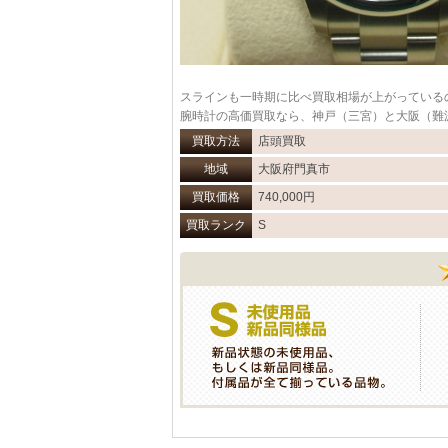
スラインも一時期に比べ買取相場が上がっている
腕時計の高価買取なら、神戸（三宮）と大阪（難
買取方法
店頭買取
地域
大阪府門真市
買取価格
740,000円
買取ランク
S