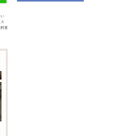
たい
スス
無料査