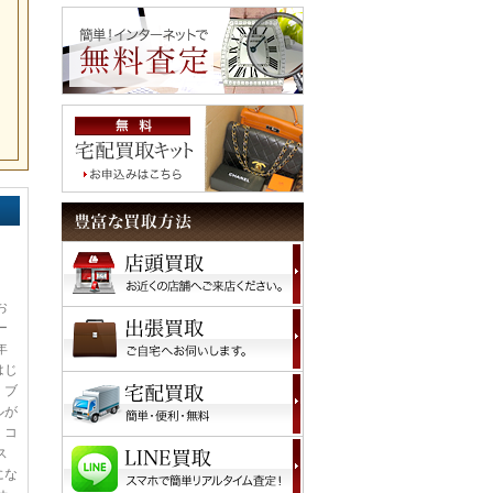
お
ー
年
はじ
、ブ
ルが
、コ
ス
にな