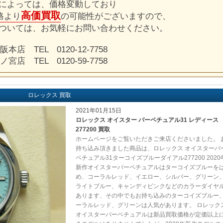
によっては、価格変動しており
高価買取
格より
の可能性がございますので、
ついては、お気軽にお問い合わせください。
阪本店 TEL 0120-12-7758
ノ宮店 TEL 0120-59-7758
ロレックス 買取
2021年01月15日
ロレックス オイスター パーペチュアル31 レディース
277200 買取
ホームページをご覧いただきご来店くださいました。 
持ち込み頂きました商品は、ロレックス オイスターパ
ペチュアル31ターコイズブルーダイアル277200 2020
新作オイスターパーペチュアルはターコイズブルーを
め、コーラルレッド、イエロー、シルバー、グリーン
ライトブルー、キャンディピンクなどのカラーダイヤ
あります、その中でもお持ち込みのターコイズブルー
ーラルレッド、グリーンは人気があります。 ロレック
オイスターパーペチュアルは新品買取価格が定価以上