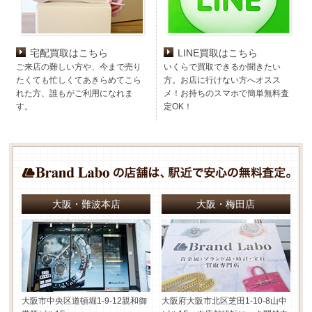
宅配買取はこちら
LINE買取はこちら
ご来店の難しい方や、今まで売り
いくらで買取できるか聞きたい
たくても忙しくてあきらめてこら
方。お店に行けない方へオスス
れた方、誰もがご利用になれま
メ！お持ちのスマホで簡単無料査
す。
定OK！
大阪・難波本店
大阪・梅田店
大阪市中央区道頓堀1-9-12
親和御
大阪府大阪市北区芝田1-10-8
山中