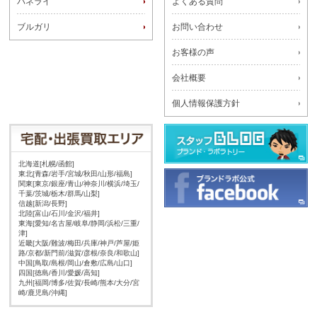
パネライ
よくある質問
ブルガリ
お問い合わせ
お客様の声
会社概要
個人情報保護方針
北海道[札幌/函館]
東北[青森/岩手/宮城/秋田/山形/福島]
関東[東京/銀座/青山/神奈川/横浜/埼玉/
千葉/茨城/栃木/群馬/山梨]
信越[新潟/長野]
北陸[富山/石川/金沢/福井]
東海[愛知/名古屋/岐阜/静岡/浜松/三重/
津]
近畿[大阪/難波/梅田/兵庫/神戸/芦屋/姫
路/京都/新門前/滋賀/彦根/奈良/和歌山]
中国[鳥取/島根/岡山/倉敷/広島/山口]
四国[徳島/香川/愛媛/高知]
九州[福岡/博多/佐賀/長崎/熊本/大分/宮
崎/鹿児島/沖縄]