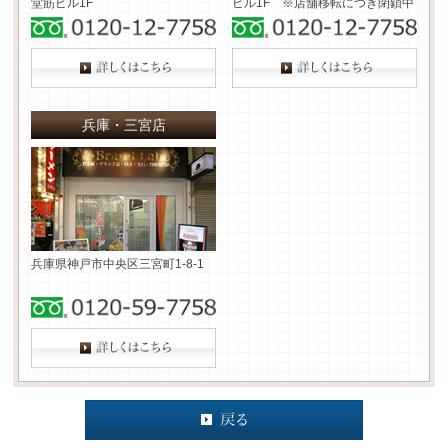
堂筋ビル1F
ビル1F ※店舗移転につき閉鎖中
兵庫・三宮店
兵庫県神戸市中央区三宮町1-8-1