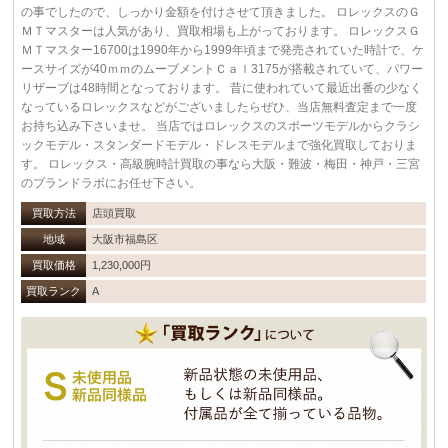
の事でしたので、しっかり金額を付けさせて頂きました。 ロレックスのＧ
ＭＴマスターは人気があり、買取相場も上がっております。 ロレックスＧ
ＭＴマスター16700は1990年から1999年頃まで発売されていた時計で、ケ
ースサイズが40ｍｍのムーブメントＣａｌ3175が搭載されていて、パワー
リザーブは48時間となっております。 昔に使われていて最近出番の少なく
なっているロレックスなどがございましたらぜひ、当店無料査定まで一度
お持ち込み下さいませ。 当店ではロレックスのスポーツモデルからクラシ
ックモデル・スタンダードモデル・ドレスモデルまで強化買取しておりま
す。 ロレックス・高級腕時計買取の事なら大阪・難波・梅田・神戸・三宮
のブランドラボにお任せ下さい。
買取方法
店頭買取
地域
大阪市福島区
買取価格
1,230,000円
買取ランク
A