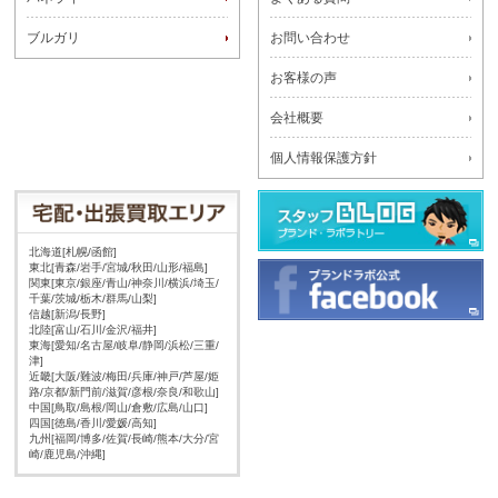
ブルガリ
お問い合わせ
お客様の声
会社概要
個人情報保護方針
北海道[札幌/函館]
東北[青森/岩手/宮城/秋田/山形/福島]
関東[東京/銀座/青山/神奈川/横浜/埼玉/
千葉/茨城/栃木/群馬/山梨]
信越[新潟/長野]
北陸[富山/石川/金沢/福井]
東海[愛知/名古屋/岐阜/静岡/浜松/三重/
津]
近畿[大阪/難波/梅田/兵庫/神戸/芦屋/姫
路/京都/新門前/滋賀/彦根/奈良/和歌山]
中国[鳥取/島根/岡山/倉敷/広島/山口]
四国[徳島/香川/愛媛/高知]
九州[福岡/博多/佐賀/長崎/熊本/大分/宮
崎/鹿児島/沖縄]