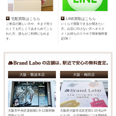
宅配買取はこちら
LINE買取はこちら
ご来店の難しい方や、今まで売り
いくらで買取できるか聞きたい
たくても忙しくてあきらめてこら
方。お店に行けない方へオスス
れた方、誰もがご利用になれま
メ！お持ちのスマホで簡単無料査
す。
定OK！
大阪・難波本店
大阪・梅田店
大阪市中央区道頓堀1-9-12
親和御
大阪府大阪市北区芝田1-10-8
山中
堂筋ビル1F
ビル1F ※店舗移転につき閉鎖中