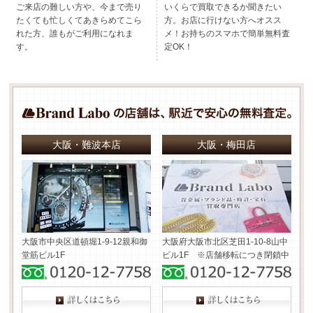
ご来店の難しい方や、今まで売り
いくらで買取できるか聞きたい
たくても忙しくてあきらめてこら
方。お店に行けない方へオスス
れた方、誰もがご利用になれま
メ！お持ちのスマホで簡単無料査
す。
定OK！
大阪・難波本店
大阪・梅田店
大阪市中央区道頓堀1-9-12
親和御
大阪府大阪市北区芝田1-10-8
山中
堂筋ビル1F
ビル1F ※店舗移転につき閉鎖中