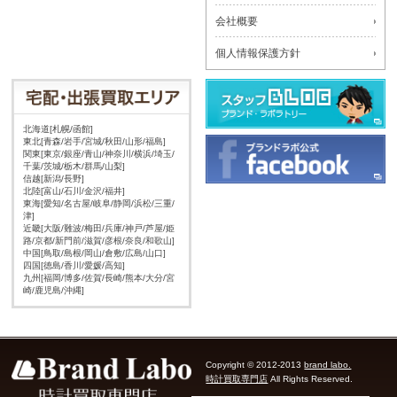
会社概要
個人情報保護方針
北海道[札幌/函館]
東北[青森/岩手/宮城/秋田/山形/福島]
関東[東京/銀座/青山/神奈川/横浜/埼玉/
千葉/茨城/栃木/群馬/山梨]
信越[新潟/長野]
北陸[富山/石川/金沢/福井]
東海[愛知/名古屋/岐阜/静岡/浜松/三重/
津]
近畿[大阪/難波/梅田/兵庫/神戸/芦屋/姫
路/京都/新門前/滋賀/彦根/奈良/和歌山]
中国[鳥取/島根/岡山/倉敷/広島/山口]
四国[徳島/香川/愛媛/高知]
九州[福岡/博多/佐賀/長崎/熊本/大分/宮
崎/鹿児島/沖縄]
Copyright © 2012-2013
brand labo.
時計買取専門店
All Rights Reserved.