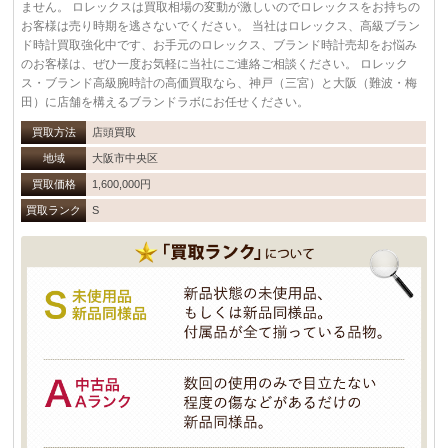
ません。 ロレックスは買取相場の変動が激しいのでロレックスをお持ちの
お客様は売り時期を逃さないでください。 当社はロレックス、高級ブラン
ド時計買取強化中です、お手元のロレックス、ブランド時計売却をお悩み
のお客様は、ぜひ一度お気軽に当社にご連絡ご相談ください。 ロレック
ス・ブランド高級腕時計の高価買取なら、神戸（三宮）と大阪（難波・梅
田）に店舗を構えるブランドラボにお任せください。
買取方法
店頭買取
地域
大阪市中央区
買取価格
1,600,000円
買取ランク
S