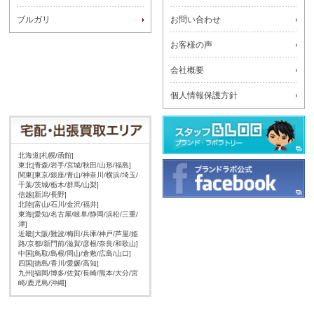
ブルガリ
お問い合わせ
お客様の声
会社概要
個人情報保護方針
北海道[札幌/函館]
東北[青森/岩手/宮城/秋田/山形/福島]
関東[東京/銀座/青山/神奈川/横浜/埼玉/
千葉/茨城/栃木/群馬/山梨]
信越[新潟/長野]
北陸[富山/石川/金沢/福井]
東海[愛知/名古屋/岐阜/静岡/浜松/三重/
津]
近畿[大阪/難波/梅田/兵庫/神戸/芦屋/姫
路/京都/新門前/滋賀/彦根/奈良/和歌山]
中国[鳥取/島根/岡山/倉敷/広島/山口]
四国[徳島/香川/愛媛/高知]
九州[福岡/博多/佐賀/長崎/熊本/大分/宮
崎/鹿児島/沖縄]