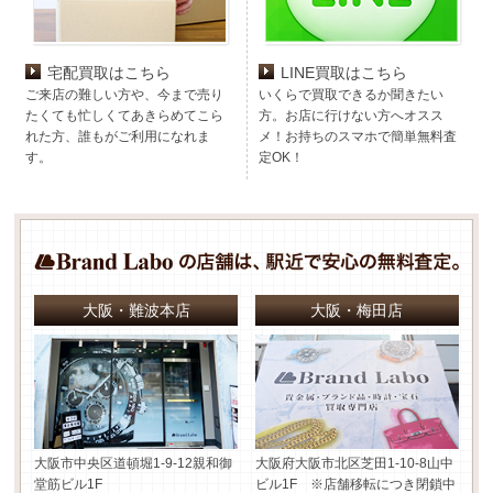
宅配買取はこちら
LINE買取はこちら
ご来店の難しい方や、今まで売り
いくらで買取できるか聞きたい
たくても忙しくてあきらめてこら
方。お店に行けない方へオスス
れた方、誰もがご利用になれま
メ！お持ちのスマホで簡単無料査
す。
定OK！
大阪・難波本店
大阪・梅田店
大阪市中央区道頓堀1-9-12
親和御
大阪府大阪市北区芝田1-10-8
山中
堂筋ビル1F
ビル1F ※店舗移転につき閉鎖中