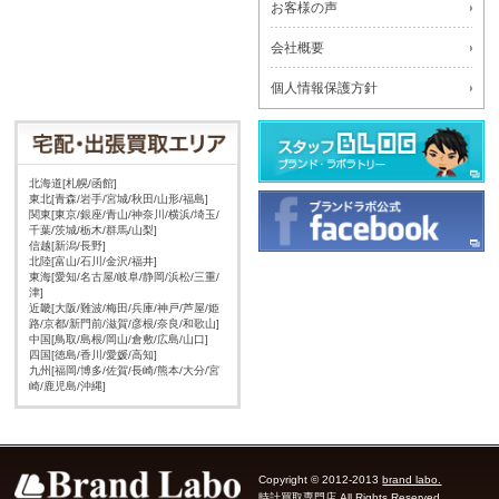
お客様の声
会社概要
個人情報保護方針
北海道[札幌/函館]
東北[青森/岩手/宮城/秋田/山形/福島]
関東[東京/銀座/青山/神奈川/横浜/埼玉/
千葉/茨城/栃木/群馬/山梨]
信越[新潟/長野]
北陸[富山/石川/金沢/福井]
東海[愛知/名古屋/岐阜/静岡/浜松/三重/
津]
近畿[大阪/難波/梅田/兵庫/神戸/芦屋/姫
路/京都/新門前/滋賀/彦根/奈良/和歌山]
中国[鳥取/島根/岡山/倉敷/広島/山口]
四国[徳島/香川/愛媛/高知]
九州[福岡/博多/佐賀/長崎/熊本/大分/宮
崎/鹿児島/沖縄]
Copyright © 2012-2013
brand labo.
時計買取専門店
All Rights Reserved.