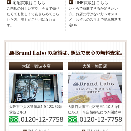
宅配買取はこちら
LINE買取はこちら
ご来店の難しい方や、今まで売り
いくらで買取できるか聞きたい
たくても忙しくてあきらめてこら
方。お店に行けない方へオスス
れた方、誰もがご利用になれま
メ！お持ちのスマホで簡単無料査
す。
定OK！
大阪・難波本店
大阪・梅田店
大阪市中央区道頓堀1-9-12
親和御
大阪府大阪市北区芝田1-10-8
山中
堂筋ビル1F
ビル1F ※店舗移転につき閉鎖中