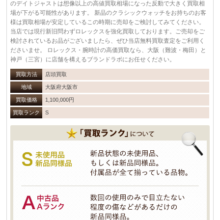
のデイトジャストは想像以上の高値買取相場になった反動で大きく買取相
場が下がる可能性があります。 新品のクラシックウォッチをお持ちのお客
様は買取相場が安定しているこの時期に売却をご検討してみてください。
当店では現行新旧問わずロレックスを強化買取しております。ご売却をご
検討されているお品がございましたら、ぜひ当店無料買取査定をご利用く
ださいませ。 ロレックス・腕時計の高価買取なら、大阪（難波・梅田）と
神戸（三宮）に店舗を構えるブランドラボにお任せください。
買取方法
店頭買取
地域
大阪府大阪市
買取価格
1,100,000円
買取ランク
S