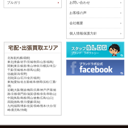
ブルガリ
お問い合わせ
お客様の声
会社概要
個人情報保護方針
北海道[札幌/函館]
東北[青森/岩手/宮城/秋田/山形/福島]
関東[東京/銀座/青山/神奈川/横浜/埼玉/
千葉/茨城/栃木/群馬/山梨]
信越[新潟/長野]
北陸[富山/石川/金沢/福井]
東海[愛知/名古屋/岐阜/静岡/浜松/三重/
津]
近畿[大阪/難波/梅田/兵庫/神戸/芦屋/姫
路/京都/新門前/滋賀/彦根/奈良/和歌山]
中国[鳥取/島根/岡山/倉敷/広島/山口]
四国[徳島/香川/愛媛/高知]
九州[福岡/博多/佐賀/長崎/熊本/大分/宮
崎/鹿児島/沖縄]