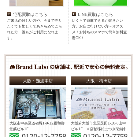
宅配買取はこちら
LINE買取はこちら
ご来店の難しい方や、今まで売り
いくらで買取できるか聞きたい
たくても忙しくてあきらめてこら
方。お店に行けない方へオスス
れた方、誰もがご利用になれま
メ！お持ちのスマホで簡単無料査
す。
定OK！
大阪・難波本店
大阪・梅田店
大阪市中央区道頓堀1-9-12
親和御
大阪府大阪市北区芝田1-10-8
山中
堂筋ビル1F
ビル1F ※店舗移転につき閉鎖中