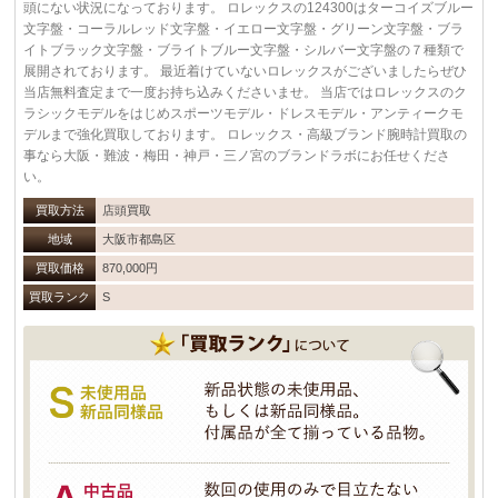
頭にない状況になっております。 ロレックスの124300はターコイズブルー
文字盤・コーラルレッド文字盤・イエロー文字盤・グリーン文字盤・ブラ
イトブラック文字盤・ブライトブルー文字盤・シルバー文字盤の７種類で
展開されております。 最近着けていないロレックスがございましたらぜひ
当店無料査定まで一度お持ち込みくださいませ。 当店ではロレックスのク
ラシックモデルをはじめスポーツモデル・ドレスモデル・アンティークモ
デルまで強化買取しております。 ロレックス・高級ブランド腕時計買取の
事なら大阪・難波・梅田・神戸・三ノ宮のブランドラボにお任せくださ
い。
買取方法
店頭買取
地域
大阪市都島区
買取価格
870,000円
買取ランク
S