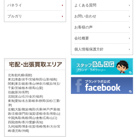
パネライ
よくある質問
ブルガリ
お問い合わせ
お客様の声
会社概要
個人情報保護方針
北海道[札幌/函館]
東北[青森/岩手/宮城/秋田/山形/福島]
関東[東京/銀座/青山/神奈川/横浜/埼玉/
千葉/茨城/栃木/群馬/山梨]
信越[新潟/長野]
北陸[富山/石川/金沢/福井]
東海[愛知/名古屋/岐阜/静岡/浜松/三重/
津]
近畿[大阪/難波/梅田/兵庫/神戸/芦屋/姫
路/京都/新門前/滋賀/彦根/奈良/和歌山]
中国[鳥取/島根/岡山/倉敷/広島/山口]
四国[徳島/香川/愛媛/高知]
九州[福岡/博多/佐賀/長崎/熊本/大分/宮
崎/鹿児島/沖縄]