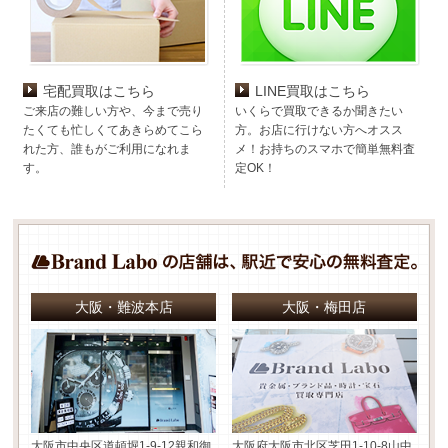
宅配買取はこちら
LINE買取はこちら
ご来店の難しい方や、今まで売り
いくらで買取できるか聞きたい
たくても忙しくてあきらめてこら
方。お店に行けない方へオスス
れた方、誰もがご利用になれま
メ！お持ちのスマホで簡単無料査
す。
定OK！
大阪・難波本店
大阪・梅田店
大阪市中央区道頓堀1-9-12
親和御
大阪府大阪市北区芝田1-10-8
山中