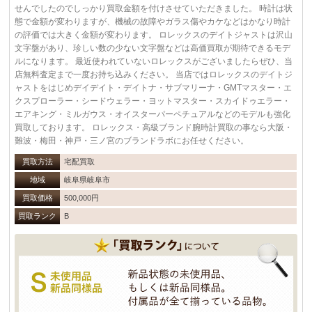
せんでしたのでしっかり買取金額を付けさせていただきました。 時計は状
態で金額が変わりますが、機械の故障やガラス傷やカケなどはかなり時計
の評価では大きく金額が変わります。 ロレックスのデイトジャストは沢山
文字盤があり、珍しい数の少ない文字盤などは高価買取が期待できるモデ
ルになります。 最近使われていないロレックスがございましたらぜひ、当
店無料査定まで一度お持ち込みください。 当店ではロレックスのデイトジ
ャストをはじめデイデイト・デイトナ・サブマリーナ・GMTマスター・エ
クスプローラー・シードウェラー・ヨットマスター・スカイドゥエラー・
エアキング・ミルガウス・オイスターパーペチュアルなどのモデルも強化
買取しております。 ロレックス・高級ブランド腕時計買取の事なら大阪・
難波・梅田・神戸・三ノ宮のブランドラボにお任せください。
買取方法
宅配買取
地域
岐阜県岐阜市
買取価格
500,000円
買取ランク
B